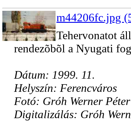
m44206fc.jpg (
Tehervonatot áll
rendezõbõl a Nyugati fo
Dátum: 1999. 11.
Helyszín: Ferencváros
Fotó: Gróh Werner Péter
Digitalizálás: Gróh Wern