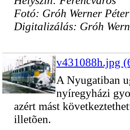
Helyszín: Ferencváros
Fotó: Gróh Werner Péter
Digitalizálás: Gróh Wern
v431088h.jpg (
A Nyugatiban ug
nyíregyházi gyor
azért mást következtethe
illetõen.