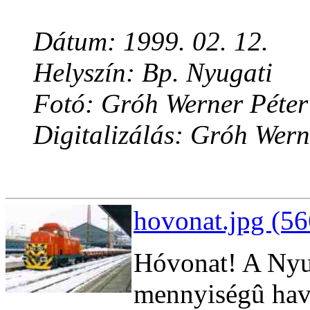
Dátum: 1999. 02. 12.
Helyszín: Bp. Nyugati
Fotó: Gróh Werner Péter
Digitalizálás: Gróh Wern
hovonat.jpg (56
Hóvonat! A Nyu
mennyiségû havat