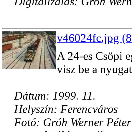
Digitalizálás: Gróh Wern
v46024fc.jpg (8
A 24-es Csöpi e
visz be a nyuga
Dátum: 1999. 11.
Helyszín: Ferencváros
Fotó: Gróh Werner Péter