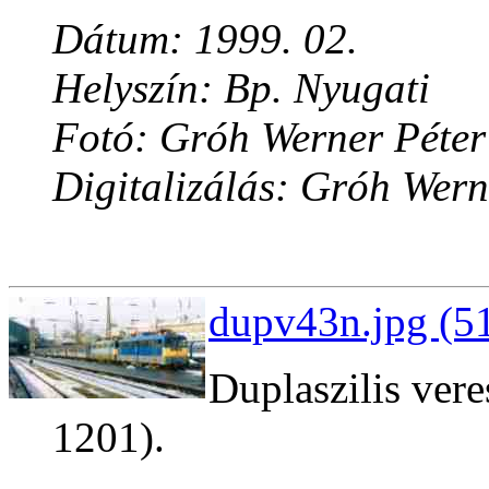
Dátum: 1999. 02.
Helyszín: Bp. Nyugati
Fotó: Gróh Werner Péter
Digitalizálás: Gróh Wern
dupv43n.jpg (5
Duplaszilis ver
1201).