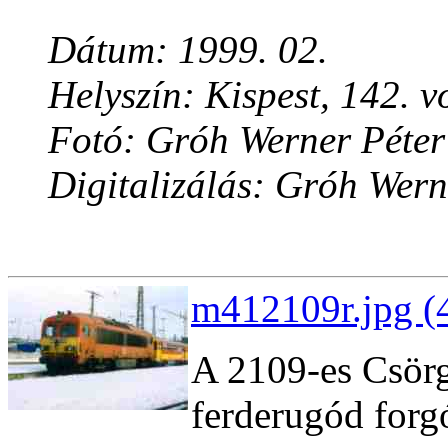
Dátum: 1999. 02.
Helyszín: Kispest, 142. v
Fotó: Gróh Werner Péter
Digitalizálás: Gróh Wern
m412109r.jpg (
A 2109-es Csörgõ
ferderugód forg