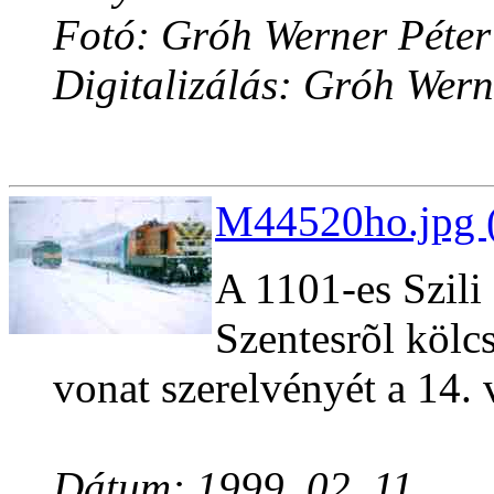
Fotó: Gróh Werner Péter
Digitalizálás: Gróh Wern
M44520ho.jpg (
A 1101-es Szili
Szentesrõl kölc
vonat szerelvényét a 14.
Dátum: 1999. 02. 11.