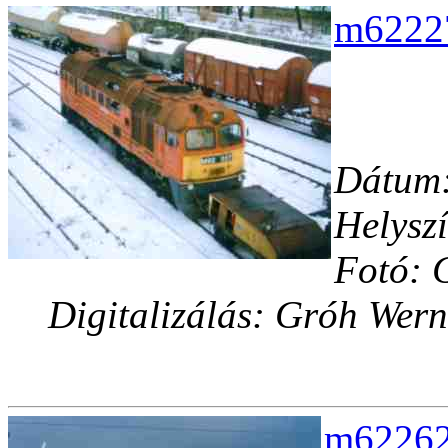
m62227
Dátum:
Helysz
Fotó: 
Digitalizálás: Gróh Wern
m62262-