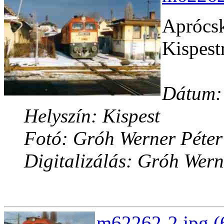
Aprócsk
Kispest
Dátum: 
Helyszín: Kispest
Fotó: Gróh Werner Péter
Digitalizálás: Gróh Wern
m62262-2.jpg (