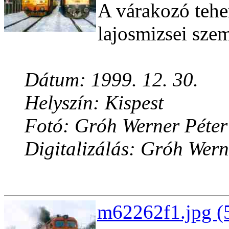
A várakozó teher
lajosmizsei sze
Dátum: 1999. 12. 30.
Helyszín: Kispest
Fotó: Gróh Werner Péter
Digitalizálás: Gróh Wern
m62262f1.jpg (