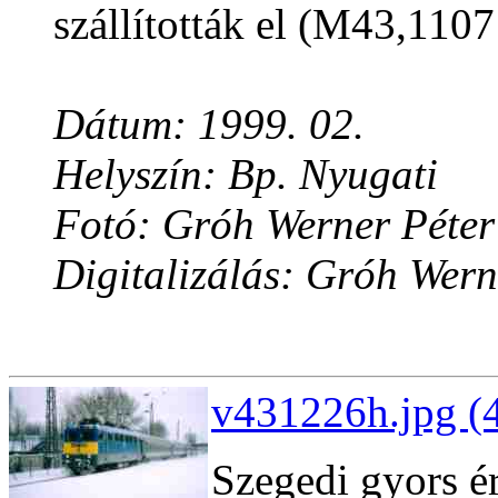
szállították el (M43,1107
Dátum: 1999. 02.
Helyszín: Bp. Nyugati
Fotó: Gróh Werner Péter
Digitalizálás: Gróh Wern
v431226h.jpg (
Szegedi gyors ér