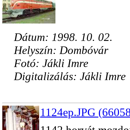
Dátum: 1998. 10. 02.
Helyszín: Dombóvár
Fotó: Jákli Imre
Digitalizálás: Jákli Imre
1124ep.JPG (66058
1142 horvát mozdon