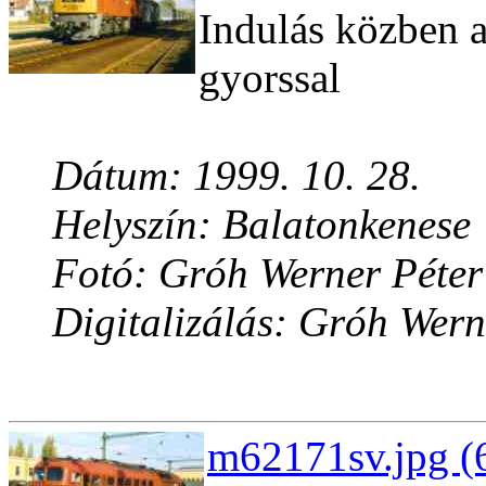
Indulás közben 
gyorssal
Dátum: 1999. 10. 28.
Helyszín: Balatonkenese
Fotó: Gróh Werner Péter
Digitalizálás: Gróh Wern
m62171sv.jpg (