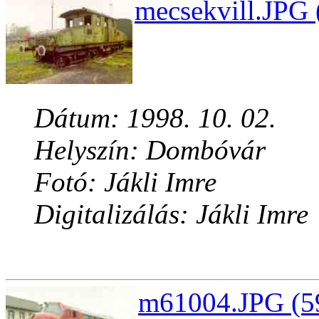
mecsekvill.JPG 
Dátum: 1998. 10. 02.
Helyszín: Dombóvár
Fotó: Jákli Imre
Digitalizálás: Jákli Imre
m61004.JPG (59