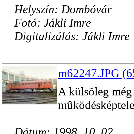
Helyszín: Dombóvár
Fotó: Jákli Imre
Digitalizálás: Jákli Imre
m62247.JPG (65
A külsõleg még 
mûködésképtele
Dátum: 1998. 10. 02.