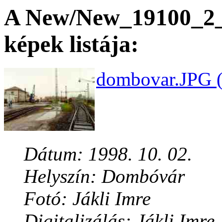
A New/New_19100_2_3
képek listája:
dombovar.JPG (
Dátum: 1998. 10. 02.
Helyszín: Dombóvár
Fotó: Jákli Imre
Digitalizálás: Jákli Imre