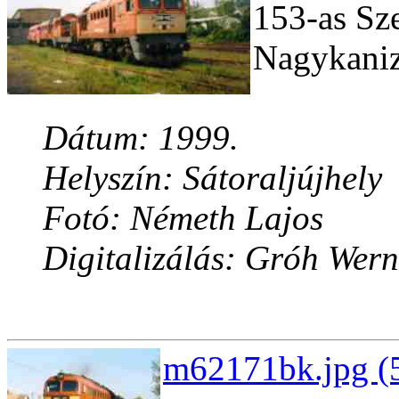
153-as Sze
Nagykanizs
Dátum: 1999.
Helyszín: Sátoraljújhely
Fotó: Németh Lajos
Digitalizálás: Gróh Wern
m62171bk.jpg (