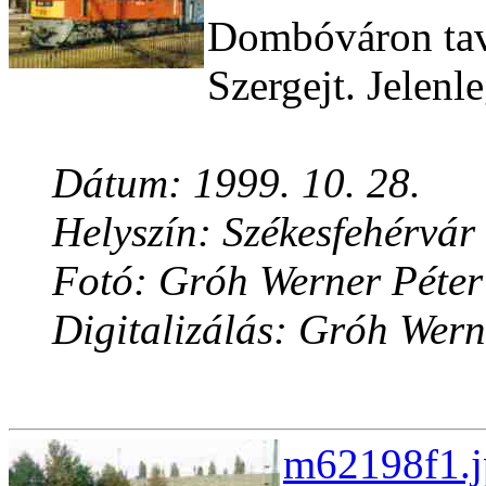
Dombóváron tavas
Szergejt. Jelen
Dátum: 1999. 10. 28.
Helyszín: Székesfehérvár
Fotó: Gróh Werner Péter
Digitalizálás: Gróh Wern
m62198f1.j