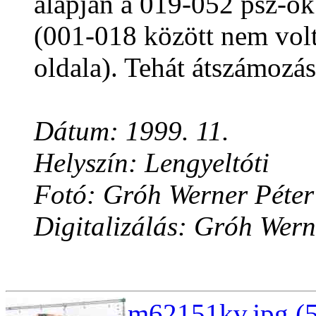
alapján a 019-052 psz-ok
(001-018 között nem vol
oldala). Tehát átszámozás 
Dátum: 1999. 11.
Helyszín: Lengyeltóti
Fotó: Gróh Werner Péter
Digitalizálás: Gróh Wern
m62151kv.jpg (5