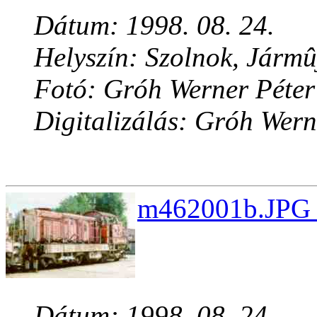
Dátum: 1998. 08. 24.
Helyszín: Szolnok, Jármû
Fotó: Gróh Werner Péter
Digitalizálás: Gróh Wern
m462001b.JPG 
Dátum: 1998. 08. 24.