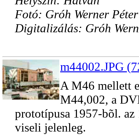
Helyszín: Hatvan
Fotó: Gróh Werner Péter
Digitalizálás: Gróh Wern
m44002.JPG (72
A M46 mellett e
M44,002, a DV
prototípusa 1957-bõl. a
viseli jelenleg.