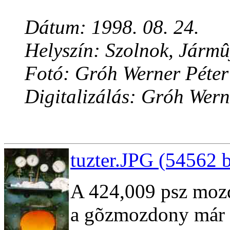
Dátum: 1998. 08. 24.
Helyszín: Szolnok, Jármû
Fotó: Gróh Werner Péter
Digitalizálás: Gróh Wern
tuzter.JPG (54562 b
A 424,009 psz mozd
a gõzmozdony már 