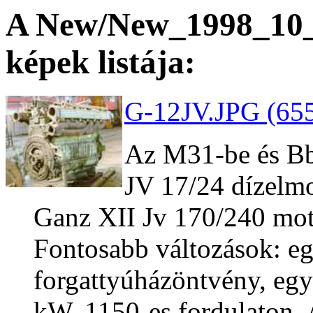
A New/New_1998_10_1
képek listája:
G-12JV.JPG (655
Az M31-be és Bb
JV 17/24 dízelmo
Ganz XII Jv 170/240 motor
Fontosabb változások: eg
forgattyúházöntvény, egy
kW, 1150-es fordulaton.