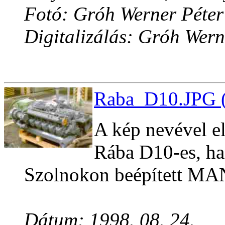
Fotó: Gróh Werner Péter
Digitalizálás: Gróh Wern
Raba_D10.JPG (
A kép nevével e
Rába D10-es, h
Szolnokon beépített M
Dátum: 1998. 08. 24.