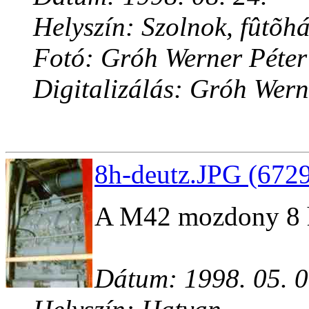
Helyszín: Szolnok, fûtõh
Fotó: Gróh Werner Péter
Digitalizálás: Gróh Wern
8h-deutz.JPG (6729
A M42 mozdony 8 h
Dátum: 1998. 05. 0