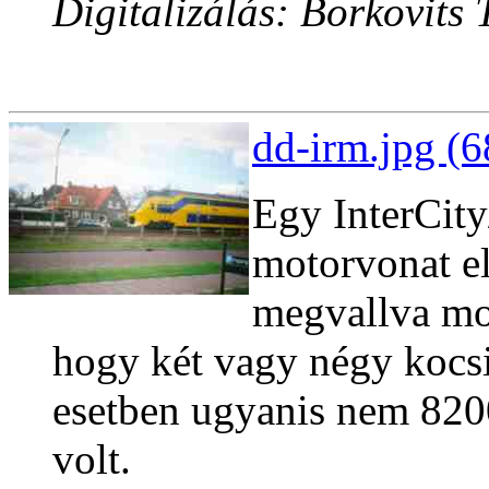
Digitalizálás: Borkovits
dd-irm.jpg (6
Egy InterCity
motorvonat e
megvallva m
hogy két vagy négy kocsis
esetben ugyanis nem 820
volt.