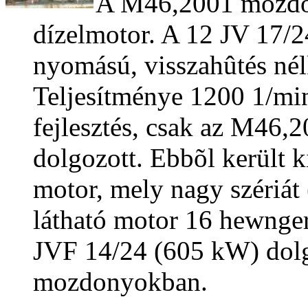
A M46,2001 mozdon
dízelmotor. A 12 JV 17/24
nyomású, visszahûtés nélk
Teljesítménye 1200 1/mi
fejlesztés, csak az M46
dolgozott. Ebbõl került k
motor, mely nagy szériát
látható motor 16 hewngere
JVF 14/24 (605 kW) dol
mozdonyokban.