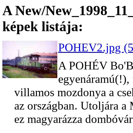
A New/New_1998_11_2
képek listája:
POHEV2.jpg (5
A POHÉV Bo'Bo'
egyenáramú(!), 
villamos mozdonya a cseh
az országban. Utoljára a
ez magyarázza dombóvári 