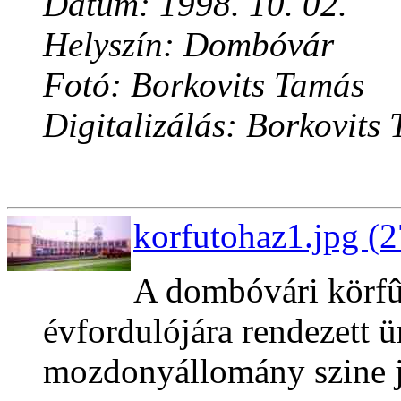
Dátum: 1998. 10. 02.
Helyszín: Dombóvár
Fotó: Borkovits Tamás
Digitalizálás: Borkovits
korfutohaz1.jpg (2
A dombóvári körfû
évfordulójára rendezett 
mozdonyállomány szine j