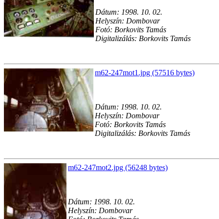
Dátum: 1998. 10. 02.
Helyszín: Dombovar
Fotó: Borkovits Tamás
Digitalizálás: Borkovits Tamás
m62-247mot1.jpg (57516 bytes)
Dátum: 1998. 10. 02.
Helyszín: Dombovar
Fotó: Borkovits Tamás
Digitalizálás: Borkovits Tamás
m62-247mot2.jpg (56248 bytes)
Dátum: 1998. 10. 02.
Helyszín: Dombovar