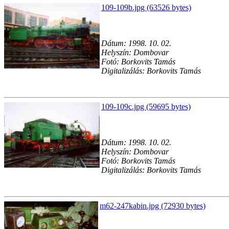
109-109b.jpg (63526 bytes)
Dátum: 1998. 10. 02.
Helyszín: Dombovar
Fotó: Borkovits Tamás
Digitalizálás: Borkovits Tamás
109-109c.jpg (59695 bytes)
Dátum: 1998. 10. 02.
Helyszín: Dombovar
Fotó: Borkovits Tamás
Digitalizálás: Borkovits Tamás
m62-247kabin.jpg (72930 bytes)