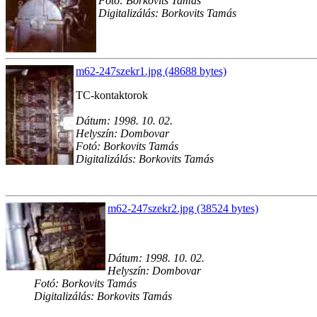
Fotó: Borkovits Tamás
Digitalizálás: Borkovits Tamás
m62-247szekr1.jpg (48688 bytes)
TC-kontaktorok
Dátum: 1998. 10. 02.
Helyszín: Dombovar
Fotó: Borkovits Tamás
Digitalizálás: Borkovits Tamás
m62-247szekr2.jpg (38524 bytes)
Dátum: 1998. 10. 02.
Helyszín: Dombovar
Fotó: Borkovits Tamás
Digitalizálás: Borkovits Tamás