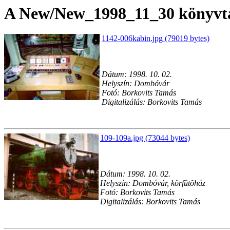
A New/New_1998_11_30 könyvtár
1142-006kabin.jpg (79019 bytes)
Dátum: 1998. 10. 02.
Helyszín: Dombóvár
Fotó: Borkovits Tamás
Digitalizálás: Borkovits Tamás
109-109a.jpg (73044 bytes)
Dátum: 1998. 10. 02.
Helyszín: Dombóvár, körfûtõház
Fotó: Borkovits Tamás
Digitalizálás: Borkovits Tamás