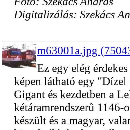
Fotó: Szekács András
Digitalizálás: Szekács A
m63001a.jpg (75043
Ez egy elég érdeke
képen látható egy "Dízel
Gigant és kezdetben a Le
kétáramrendszerû 1146-o
készült és a magyar, vala