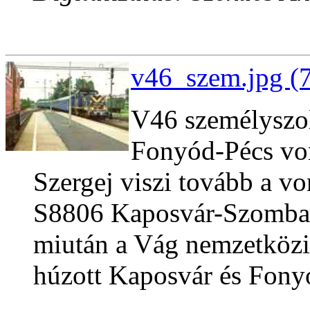
v46_szem.jpg (
V46 személyszol
Fonyód-Pécs von
Szergej viszi tovább a vo
S8806 Kaposvár-Szombath
miután a Vág nemzetközi 
húzott Kaposvár és Fonyó