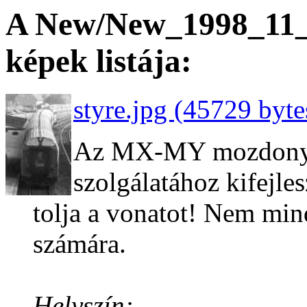
A New/New_1998_11_9
képek listája:
styre.jpg (45729 byte
Az MX-MY mozdonyok
szolgálatához kifejl
tolja a vonatot! Nem mi
számára.
Helyszín: