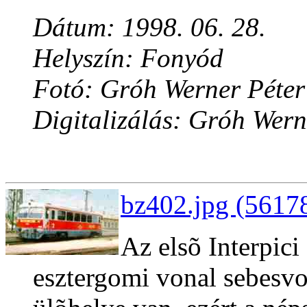
Dátum: 1998. 06. 28.
Helyszín: Fonyód
Fotó: Gróh Werner Péter
Digitalizálás: Gróh Wern
bz402.jpg (56178
Az elsõ Interpic
esztergomi vonal sebesvo