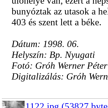
ülõhelye van, ezért a né
bunyóztak az utasok a he
403 és szent lett a béke.
Dátum: 1998. 06.
Helyszín: Bp. Nyugati
Fotó: Gróh Werner Péter
Digitalizálás: Gróh Wern
1122.jpg (53827 byte