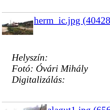
herm_ic.jpg (40428
Helyszín:
Fotó: Óvári Mihály
Digitalizálás:
alagut1.jpg (65