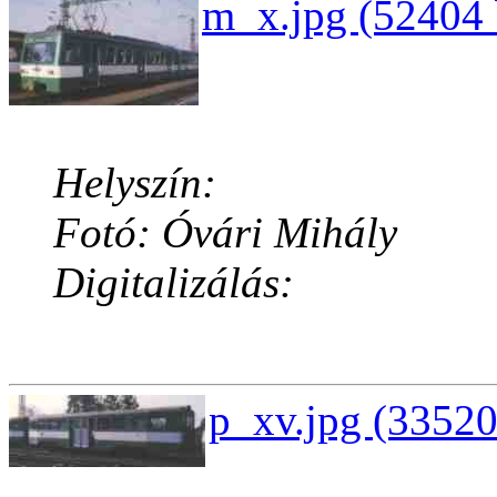
m_x.jpg (52404 
Helyszín:
Fotó: Óvári Mihály
Digitalizálás:
p_xv.jpg (33520