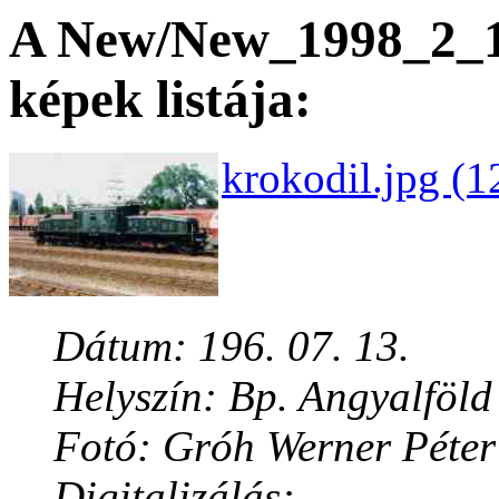
A New/New_1998_2_15
képek listája:
krokodil.jpg (1
Dátum: 196. 07. 13.
Helyszín: Bp. Angyalföld
Fotó: Gróh Werner Péter
Digitalizálás: