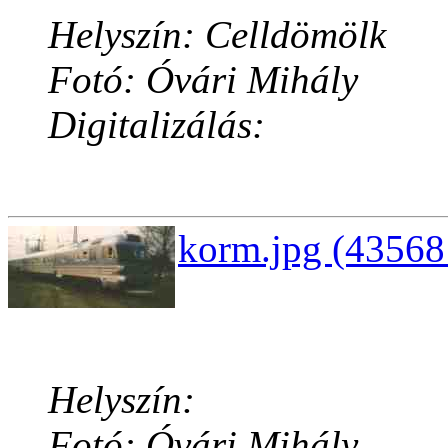
Helyszín: Celldömölk
Fotó: Óvári Mihály
Digitalizálás:
korm.jpg (43568
Helyszín:
Fotó: Óvári Mihály