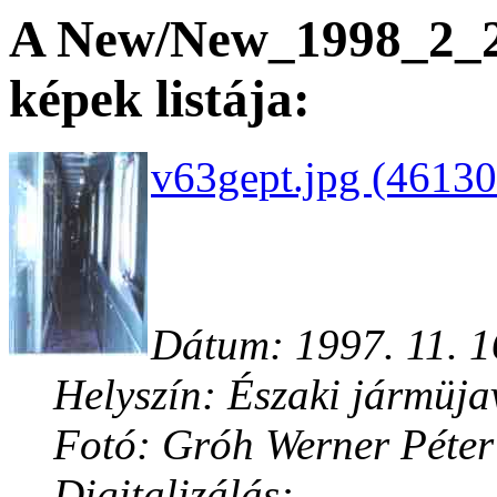
A New/New_1998_2_2 
képek listája:
v63gept.jpg (46130
Dátum: 1997. 11. 1
Helyszín: Északi jármüja
Fotó: Gróh Werner Péter
Digitalizálás: