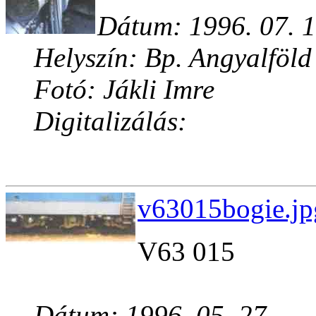
Dátum: 1996. 07. 1
Helyszín: Bp. Angyalföld
Fotó: Jákli Imre
Digitalizálás:
v63015bogie.jp
V63 015
Dátum: 1996. 05. 27.