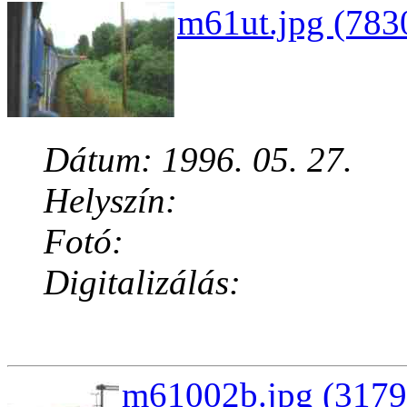
m61ut.jpg (783
Dátum: 1996. 05. 27.
Helyszín:
Fotó:
Digitalizálás:
m61002b.jpg (3179