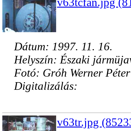
v63tcfan.jpg (8
Dátum: 1997. 11. 16.
Helyszín: Északi jármüja
Fotó: Gróh Werner Péter
Digitalizálás:
v63tr.jpg (8523