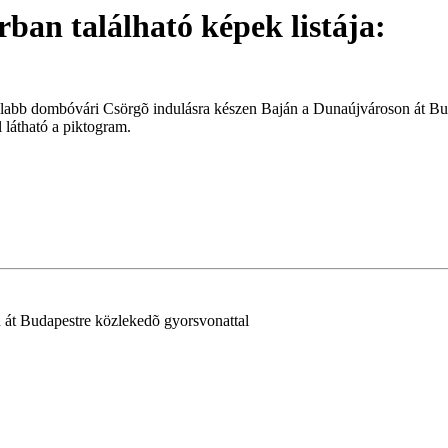
an található képek listája:
talabb dombóvári Csörgõ indulásra készen Baján a Dunaújvároson át Bu
l látható a piktogram.
át Budapestre közlekedõ gyorsvonattal