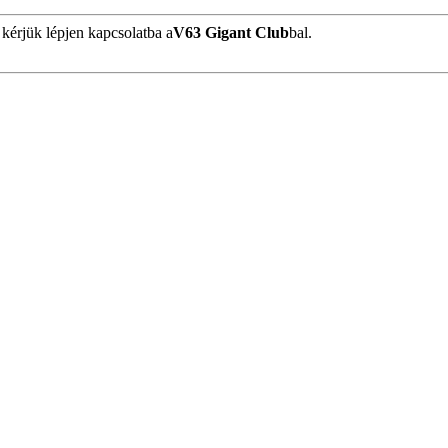
 kérjük lépjen kapcsolatba a
V63 Gigant Club
bal.