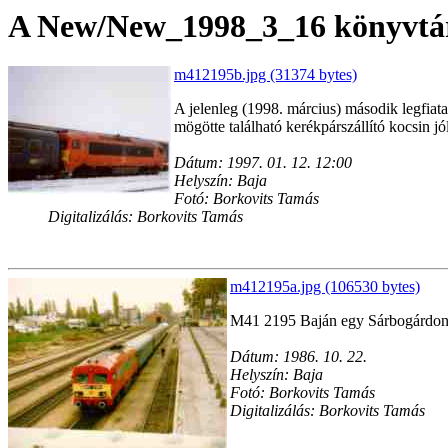
A New/New_1998_3_16 könyvtárb
m412195b.jpg (31374 bytes)
A jelenleg (1998. március) második legfia
mögötte található kerékpárszállító kocsin jó
Dátum: 1997. 01. 12. 12:00
Helyszín: Baja
Fotó: Borkovits Tamás
Digitalizálás: Borkovits Tamás
m412195a.jpg (106530 bytes)
M41 2195 Baján egy Sárbogárdon 
Dátum: 1986. 10. 22.
Helyszín: Baja
Fotó: Borkovits Tamás
Digitalizálás: Borkovits Tamás