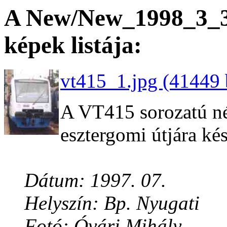
A New/New_1998_3_3 
képek listája:
vt415_1.jpg (41449 
A VT415 sorozatú né
esztergomi útjára ké
Dátum: 1997. 07.
Helyszín: Bp. Nyugati
Fotó: Óvári Mihály