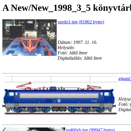
A New/New_1998_3_5 könyvtárba
szedo1.jpg (81862 bytes)
Dátum: 1997. 11. 16.
Helyszín:
Fotó: Jákli Imre
Digitalizálás: Jákli Imre
gigant
Helysz
Fotó: 
Digital
re460zh.jpg (99947 bytes)