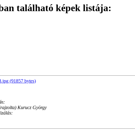
n található képek listája:
3.jpg (91857 bytes)
ín:
(rajzolta) Kurucz György
izálás: