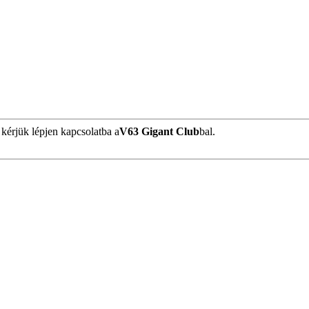
 kérjük lépjen kapcsolatba a
V63 Gigant Club
bal.