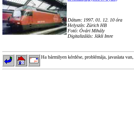
Dátum: 1997. 01. 12. 10 óra
Helyszín: Zürich HB
Fotó: Óvári Mihály
Digitalizálás: Jákli Imre
Ha bármilyen kérdése, problémája, javaslata van,