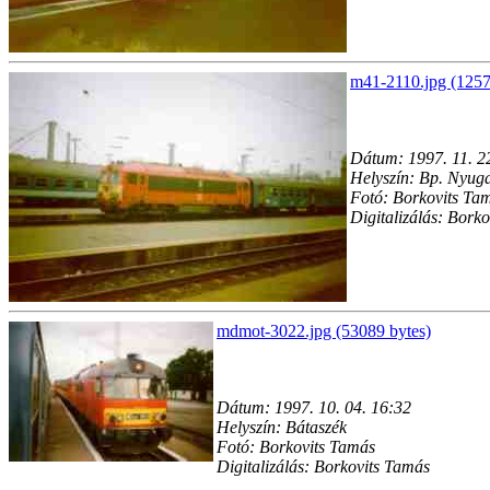
m41-2110.jpg (1257
Dátum: 1997. 11. 2
Helyszín: Bp. Nyuga
Fotó: Borkovits Ta
Digitalizálás: Bork
mdmot-3022.jpg (53089 bytes)
Dátum: 1997. 10. 04. 16:32
Helyszín: Bátaszék
Fotó: Borkovits Tamás
Digitalizálás: Borkovits Tamás