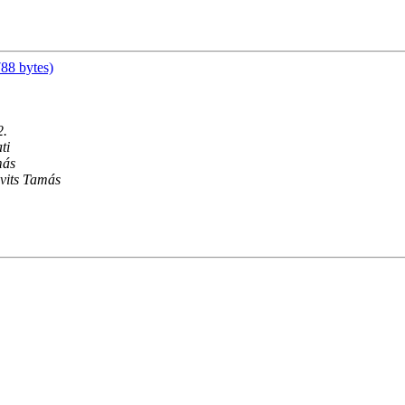
88 bytes)
2.
ti
más
ovits Tamás