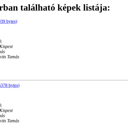
an található képek listája:
39 bytes)
0.
Kispest
más
ovits Tamás
378 bytes)
0.
Kispest
más
ovits Tamás