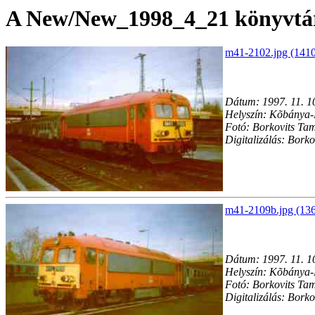
A New/New_1998_4_21 könyvtárb
m41-2102.jpg (1410
Dátum: 1997. 11. 1
Helyszín: Kõbánya-
Fotó: Borkovits Ta
Digitalizálás: Bork
m41-2109b.jpg (136
Dátum: 1997. 11. 1
Helyszín: Kõbánya-
Fotó: Borkovits Ta
Digitalizálás: Bork