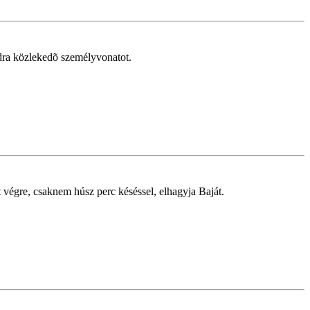
rdra közlekedõ személyvonatot.
 végre, csaknem húsz perc késéssel, elhagyja Baját.