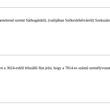
enetrend szerint Sárbogárdról, (valójában Székesfehérvárról) Szekszá
 a 3024-esbõl felszálló füst jelzi, hogy a 7814-es számú személyvonat