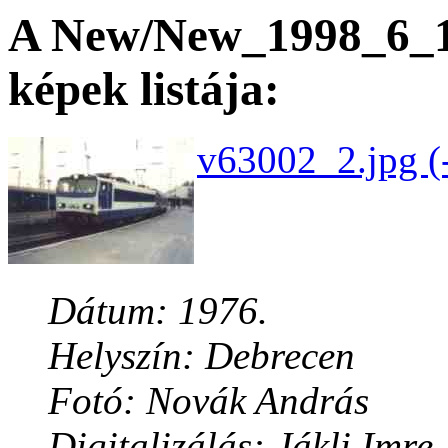
A New/New_1998_6_19
képek listája:
v63002_2.jpg (-
Dátum: 1976.
Helyszín: Debrecen
Fotó: Novák András
Digitalizálás: Jákli Imre