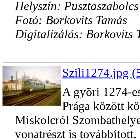
Helyszín: Pusztaszabolcs
Fotó: Borkovits Tamás
Digitalizálás: Borkovits
Szili1274.jpg (
A gyõri 1274-e
Prága között kö
Miskolcról Szombathelye
vonatrészt is továbbított.