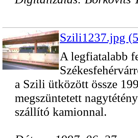
Szili1237.jpg (
A legfiatalabb f
Székesfehérvárró
a Szili ütközött össze 199
megszüntetett nagytétény
szállító kamionnal.