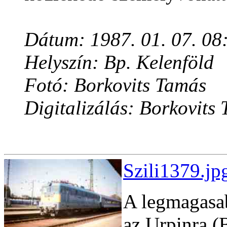
Dátum: 1987. 01. 07. 08
Helyszín: Bp. Kelenföld
Fotó: Borkovits Tamás
Digitalizálás: Borkovits
Szili1379.jp
A legmagasab
az Urpinra (