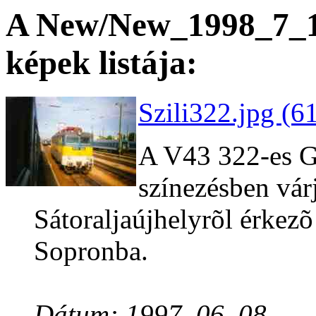
A New/New_1998_7_14
képek listája:
Szili322.jpg (6
A V43 322-es G
színezésben vár
Sátoraljaújhelyrõl érkez
Sopronba.
Dátum: 1997. 06. 08.