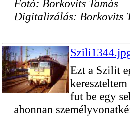
Fotó: Borkovits Tamás
Digitalizálás: Borkovits
Szili1344.jp
Ezt a Szilit
kereszteltem
fut be egy s
ahonnan személyvonatkén