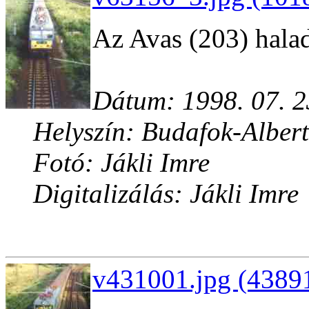
Az Avas (203) halad
Dátum: 1998. 07. 2
Helyszín: Budafok-Albert
Fotó: Jákli Imre
Digitalizálás: Jákli Imre
v431001.jpg (43891