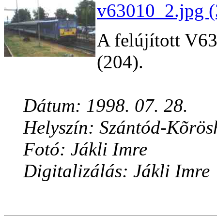
v63010_2.jpg (
A felújított V6
(204).
Dátum: 1998. 07. 28.
Helyszín: Szántód-Kõrös
Fotó: Jákli Imre
Digitalizálás: Jákli Imre