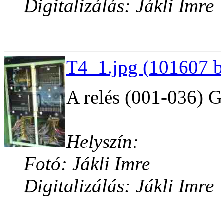
Digitalizálás: Jákli Imre
T4_1.jpg (101607 b
A relés (001-036) 
Helyszín:
Fotó: Jákli Imre
Digitalizálás: Jákli Imre