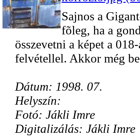
Sajnos a Gigant
fõleg, ha a go
összevetni a képet a 018-
felvétellel. Akkor még b
Dátum: 1998. 07.
Helyszín:
Fotó: Jákli Imre
Digitalizálás: Jákli Imre