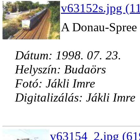
v63152s.jpg (1
A Donau-Spree 
Dátum: 1998. 07. 23.
Helyszín: Budaörs
Fotó: Jákli Imre
Digitalizálás: Jákli Imre
v63154_2.jpg (61