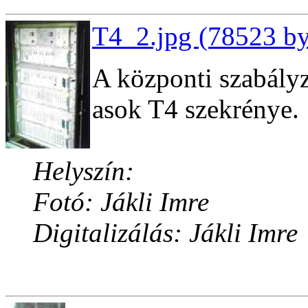
T4_2.jpg (78523 by
A központi szabály
asok T4 szekrénye.
Helyszín:
Fotó: Jákli Imre
Digitalizálás: Jákli Imre