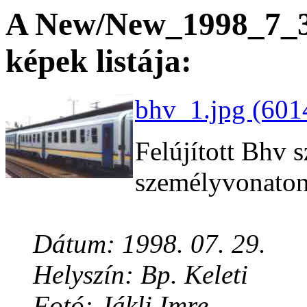
A New/New_1998_7_30
képek listája:
bhv_1.jpg (601
Felújított Bhv 
személyvonaton
Dátum: 1998. 07. 29.
Helyszín: Bp. Keleti
Fotó: Jákli Imre