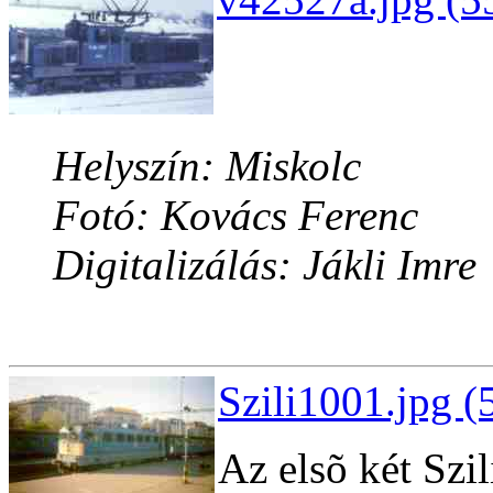
Helyszín: Miskolc
Fotó: Kovács Ferenc
Digitalizálás: Jákli Imre
Szili1001.jpg (
Az elsõ két Szi