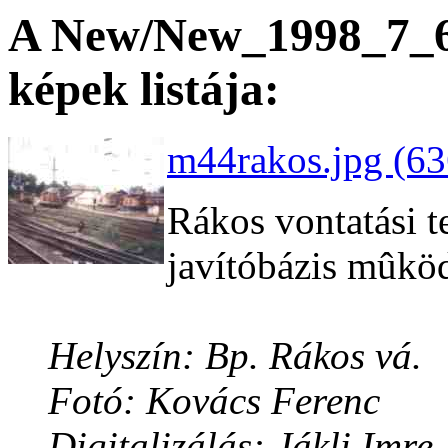
A New/New_1998_7_6 
képek listája:
m44rakos.jpg (63
Rákos vontatási t
javítóbázis mûkö
Helyszín: Bp. Rákos vá.
Fotó: Kovács Ferenc
Digitalizálás: Jákli Imre