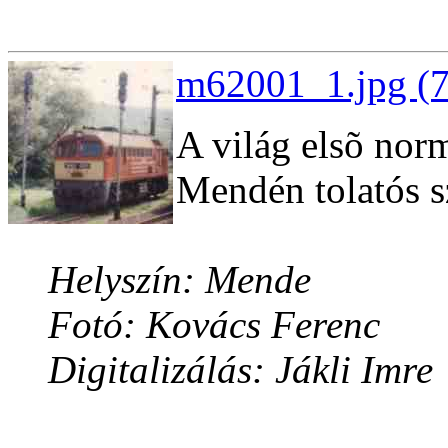
m62001_1.jpg (7
A világ elsõ nor
Mendén tolatós s
Helyszín: Mende
Fotó: Kovács Ferenc
Digitalizálás: Jákli Imre