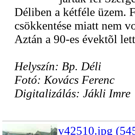
Déliben a kétféle üzem. 
csökkentése miatt nem vo
Aztán a 90-es évektõl lett
Helyszín: Bp. Déli
Fotó: Kovács Ferenc
Digitalizálás: Jákli Imre
v42510.jpg (54