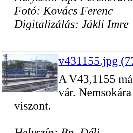
Fotó: Kovács Ferenc
Digitalizálás: Jákli Imre
v431155.jpg (7
A V43,1155 más 
vár. Nemsokára
viszont.
Helyszín: Bp. Déli