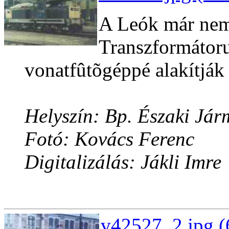
A Leók már nem
Transzformátoru
vonatfûtõgéppé alakítják 
Helyszín: Bp. Északi Jár
Fotó: Kovács Ferenc
Digitalizálás: Jákli Imre
v42527_2.jpg (