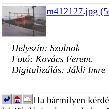
m412127.jpg (5
Helyszín: Szolnok
Fotó: Kovács Ferenc
Digitalizálás: Jákli Imre
Ha bármilyen kérdés