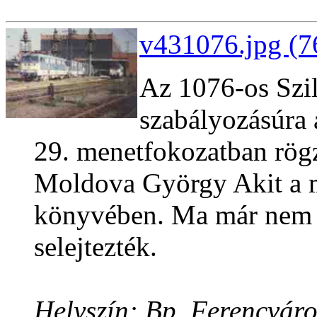
v431076.jpg (7
Az 1076-os Szili
szabályozásúra 
29. menetfokozatban rögz
Moldova György Akit a m
könyvében. Ma már nem 
selejtezték.
Helyszín: Bp. Ferencváro