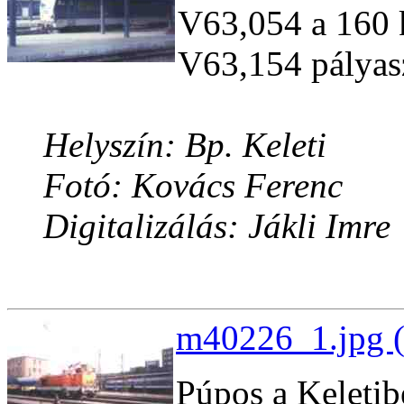
V63,054 a 160 k
V63,154 pályas
Helyszín: Bp. Keleti
Fotó: Kovács Ferenc
Digitalizálás: Jákli Imre
m40226_1.jpg (
Púpos a Keletib