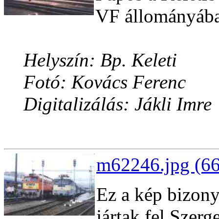
VF állományába
Helyszín: Bp. Keleti
Fotó: Kovács Ferenc
Digitalizálás: Jákli Imre
m62246.jpg (66
Ez a kép bizonyí
jártak fel Szerg