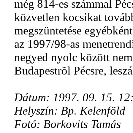
még 814-es számmal Pécs
közvetlen kocsikat továb
megszüntetése egyébként a
az 1997/98-as menetrendi
negyed nyolc között nem 
Budapestrõl Pécsre, leszá
Dátum: 1997. 09. 15. 12
Helyszín: Bp. Kelenföld
Fotó: Borkovits Tamás