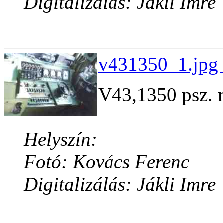
Digitalizálás: Jákli Imre
v431350_1.jpg 
V43,1350 psz. 
Helyszín:
Fotó: Kovács Ferenc
Digitalizálás: Jákli Imre