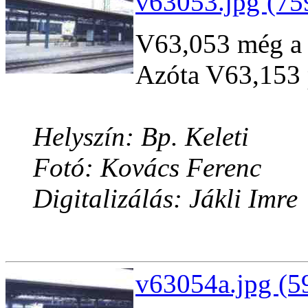
v63053.jpg (75
V63,053 még a 1
Azóta V63,153 
Helyszín: Bp. Keleti
Fotó: Kovács Ferenc
Digitalizálás: Jákli Imre
v63054a.jpg (5