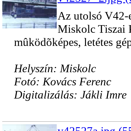
Az utolsó V42-es
Miskolc Tiszai
mûködõképes, letétes gé
Helyszín: Miskolc
Fotó: Kovács Ferenc
Digitalizálás: Jákli Imre
v42527a.jpg (5