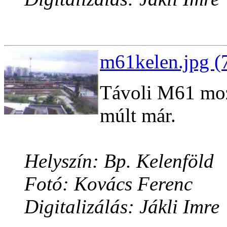
m61kelen.jpg (
Távoli M61 moz
múlt már.
Helyszín: Bp. Kelenföld
Fotó: Kovács Ferenc
Digitalizálás: Jákli Imre