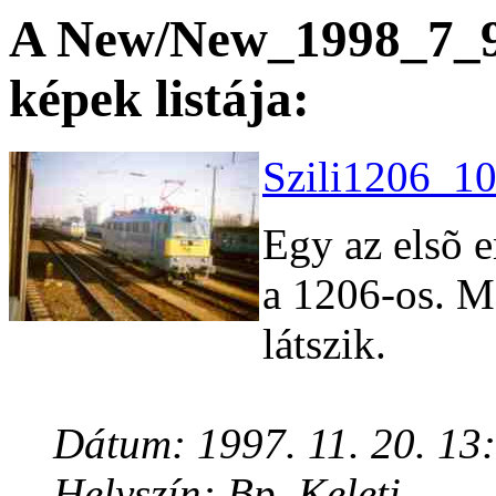
A New/New_1998_7_9 
képek listája:
Szili1206_10
Egy az elsõ e
a 1206-os. M
látszik.
Dátum: 1997. 11. 20. 13
Helyszín: Bp. Keleti