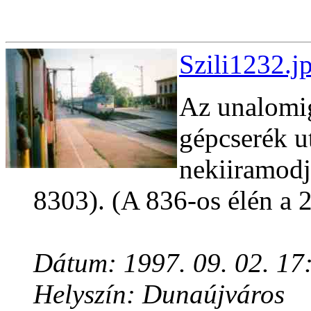
Szili1232.j
Az unalomig
gépcserék u
nekiiramodjo
8303). (A 836-os élén a 2
Dátum: 1997. 09. 02. 17
Helyszín: Dunaújváros