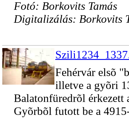
Fotó: Borkovits Tamás
Digitalizálás: Borkovits
Szili1234_1337.
Fehérvár elsõ "b
illetve a gyõri 
Balatonfüredrõl érkezett
Gyõrbõl futott be a 4915-