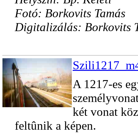
Fotó: Borkovits Tamás
Digitalizálás: Borkovits
Szili1217_m4
A 1217-es eg
személyvonatt
két vonat kö
feltûnik a képen.