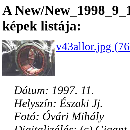
A New/New_1998_9_17
képek listája:
v43allor.jpg (7
Dátum: 1997. 11.
Helyszín: Északi Jj.
Fotó: Óvári Mihály
Digitalizálás: (c) Gigant