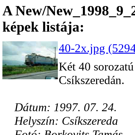
A New/New_1998_9_28
képek listája:
40-2x.jpg (5294
Két 40 sorozatú
Csíkszeredán.
Dátum: 1997. 07. 24.
Helyszín: Csíkszereda
Fotó: Borkovits Tamás