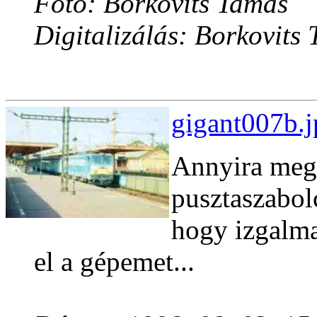
Fotó: Borkovits Tamás
Digitalizálás: Borkovits
gigant007b.j
Annyira megl
pusztaszabol
hogy izgalma
el a gépemet...