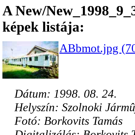
A New/New_1998_9_3 
képek listája:
ABbmot.jpg (70
Dátum: 1998. 08. 24.
Helyszín: Szolnoki Jármû
Fotó: Borkovits Tamás
Digitalizálás: Borkovits