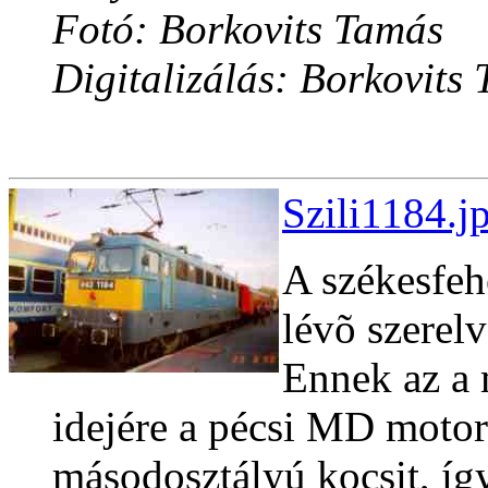
Fotó: Borkovits Tamás
Digitalizálás: Borkovits
Szili1184.j
A székesfeh
lévõ szerelv
Ennek az a 
idejére a pécsi MD moto
másodosztályú kocsit, íg