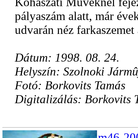
Kohászati Mûveknél fejez
pályaszám alatt, már éve
udvarán néz farkaszemet a
Dátum: 1998. 08. 24.
Helyszín: Szolnoki Jármû
Fotó: Borkovits Tamás
Digitalizálás: Borkovits
m46-200