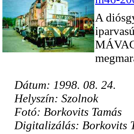
A diósg
iparvas
MÁVAG 
megmara
Dátum: 1998. 08. 24.
Helyszín: Szolnok
Fotó: Borkovits Tamás
Digitalizálás: Borkovits