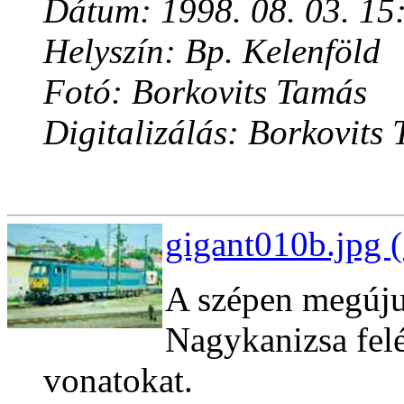
Dátum: 1998. 08. 03. 15
Helyszín: Bp. Kelenföld
Fotó: Borkovits Tamás
Digitalizálás: Borkovits
gigant010b.jpg 
A szépen megúju
Nagykanizsa felé
vonatokat.