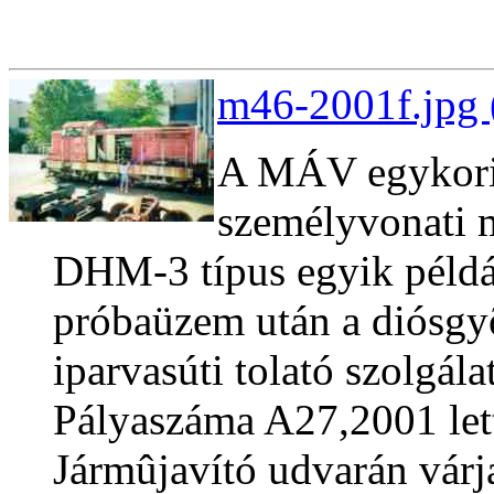
m46-2001f.jpg 
A MÁV egykori
személyvonati
DHM-3 típus egyik péld
próbaüzem után a diósg
iparvasúti tolató szolgála
Pályaszáma A27,2001 let
Jármûjavító udvarán várja