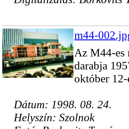
m44-002.jp
Az M44-es 
darabja 195
október 12-é
Dátum: 1998. 08. 24.
Helyszín: Szolnok