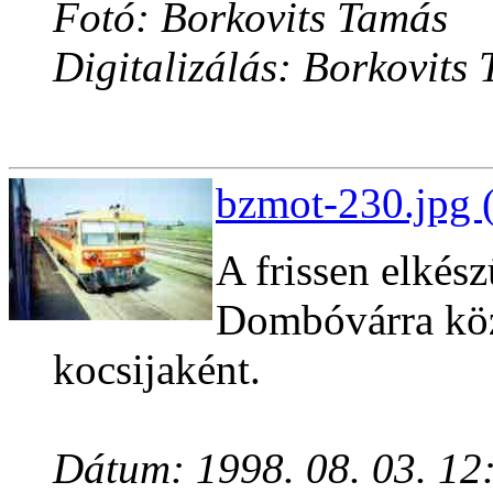
Fotó: Borkovits Tamás
Digitalizálás: Borkovits
bzmot-230.jpg 
A frissen elkés
Dombóvárra köz
kocsijaként.
Dátum: 1998. 08. 03. 12