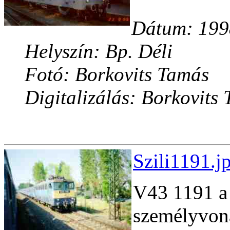
Dátum: 1998
Helyszín: Bp. Déli
Fotó: Borkovits Tamás
Digitalizálás: Borkovits
Szili1191.j
V43 1191 a
személyvonat