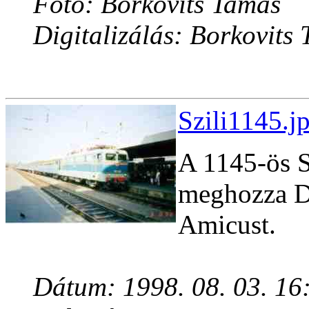
Fotó: Borkovits Tamás
Digitalizálás: Borkovits
Szili1145.j
A 1145-ös Sz
meghozza De
Amicust.
Dátum: 1998. 08. 03. 16