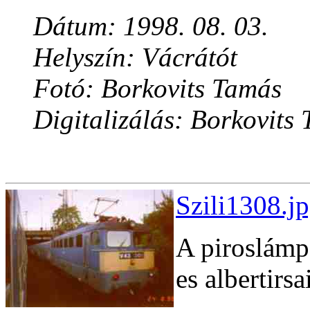
Dátum: 1998. 08. 03.
Helyszín: Vácrátót
Fotó: Borkovits Tamás
Digitalizálás: Borkovits
Szili1308.j
A piroslámpá
es albertirsa