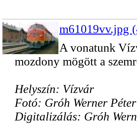
m61019vv.jpg (
A vonatunk Vízv
mozdony mögött a szemre
Helyszín: Vízvár
Fotó: Gróh Werner Péter
Digitalizálás: Gróh Wern