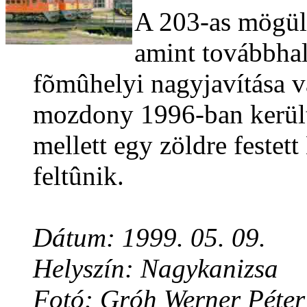
A 203-as mögül 
amint továbbhal
fõmûhelyi nagyjavítása v
mozdony 1996-ban került
mellett egy zöldre festet
feltûnik.
Dátum: 1999. 05. 09.
Helyszín: Nagykanizsa
Fotó: Gróh Werner Péter