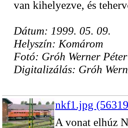
van kihelyezve, és teher
Dátum: 1999. 05. 09.
Helyszín: Komárom
Fotó: Gróh Werner Péter
Digitalizálás: Gróh Wern
nkf1.jpg (56319
A vonat elhúz N