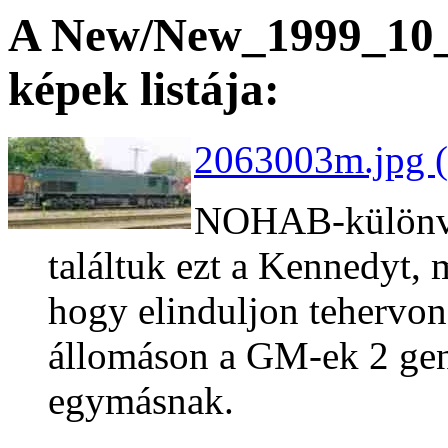
A New/New_1999_10_2
képek listája:
2063003m.jpg (
NOHAB-különvo
találtuk ezt a Kennedyt, 
hogy elinduljon tehervon
állomáson a GM-ek 2 gen
egymásnak.