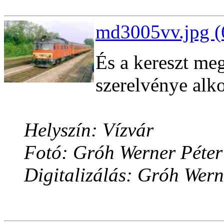
md3005vv.jpg (
És a kereszt me
szerelvénye alko
Helyszín: Vízvár
Fotó: Gróh Werner Péter
Digitalizálás: Gróh Wern