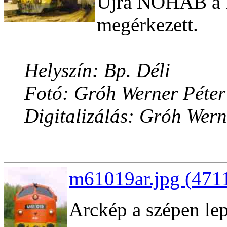
Újra NOHAB a D
megérkezett.
Helyszín: Bp. Déli
Fotó: Gróh Werner Péter
Digitalizálás: Gróh Wern
m61019ar.jpg (4711
Arckép a szépen lep