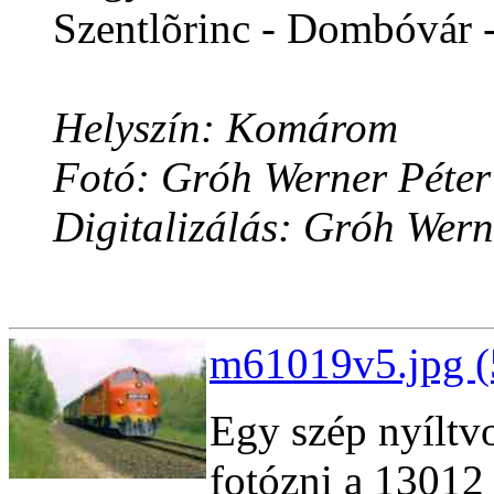
Szentlõrinc - Dombóvár -
Helyszín: Komárom
Fotó: Gróh Werner Péter
Digitalizálás: Gróh Wern
m61019v5.jpg (
Egy szép nyíltvo
fotózni a 13012 