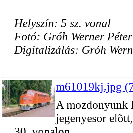
Helyszín: 5 sz. vonal
Fotó: Gróh Werner Péter
Digitalizálás: Gróh Wern
m61019kj.jpg (
A mozdonyunk kö
jegenyesor elõtt
30. vonalon.