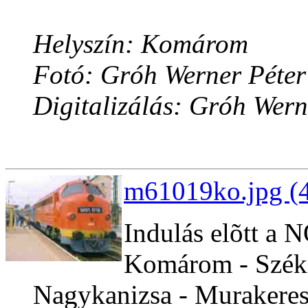
Helyszín: Komárom
Fotó: Gróh Werner Péter
Digitalizálás: Gróh Wern
m61019ko.jpg (4
Indulás elõtt a
Komárom - Széke
Nagykanizsa - Murakeresz