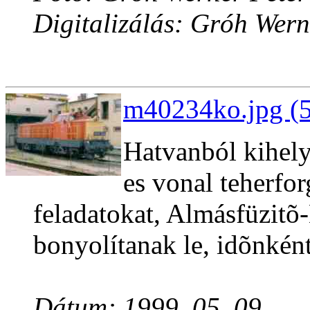
Digitalizálás: Gróh Wern
m40234ko.jpg (5
Hatvanból kihel
es vonal teherfo
feladatokat, Almásfüzit
bonyolítanak le, idõnként
Dátum: 1999. 05. 09.