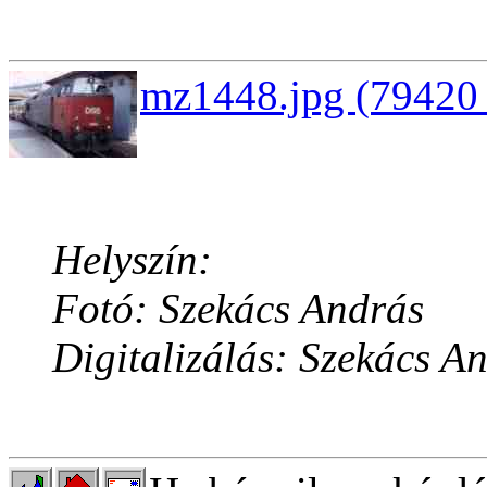
mz1448.jpg (79420 
Helyszín:
Fotó: Szekács András
Digitalizálás: Szekács A