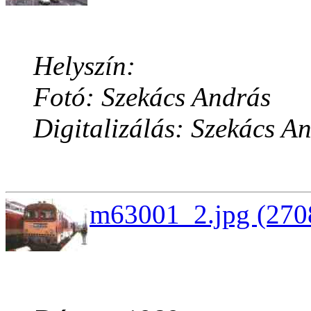
Helyszín:
Fotó: Szekács András
Digitalizálás: Szekács A
m63001_2.jpg (2708