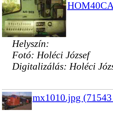
HOM40CAB.
Helyszín:
Fotó: Holéci József
Digitalizálás: Holéci Józ
mx1010.jpg (71543 