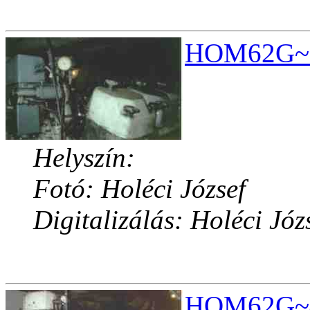
HOM62G~3.
Helyszín:
Fotó: Holéci József
Digitalizálás: Holéci Józ
HOM62G~4.