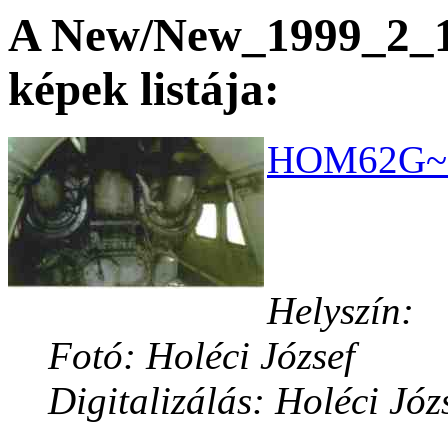
A New/New_1999_2_15
képek listája:
HOM62G~1.
Helyszín:
Fotó: Holéci József
Digitalizálás: Holéci Józ