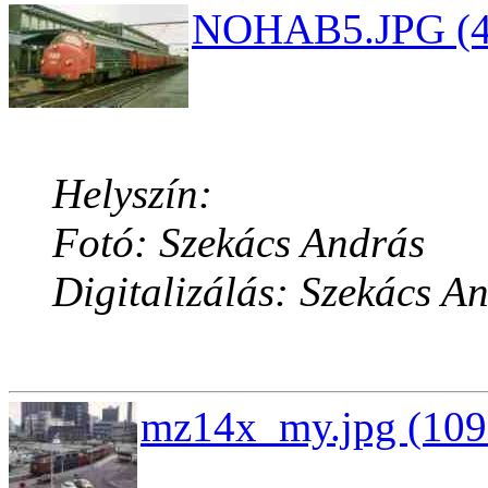
NOHAB5.JPG (47
Helyszín:
Fotó: Szekács András
Digitalizálás: Szekács A
mz14x_my.jpg (109