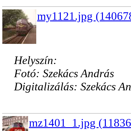
my1121.jpg (140678
Helyszín:
Fotó: Szekács András
Digitalizálás: Szekács A
mz1401_1.jpg (11836