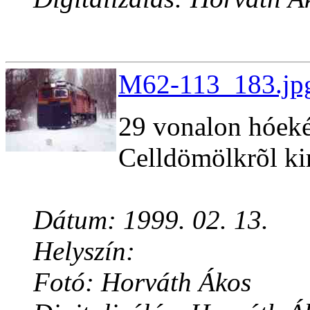
M62-113_183.jpg
29 vonalon hóek
Celldömölkrõl ki
Dátum: 1999. 02. 13.
Helyszín:
Fotó: Horváth Ákos