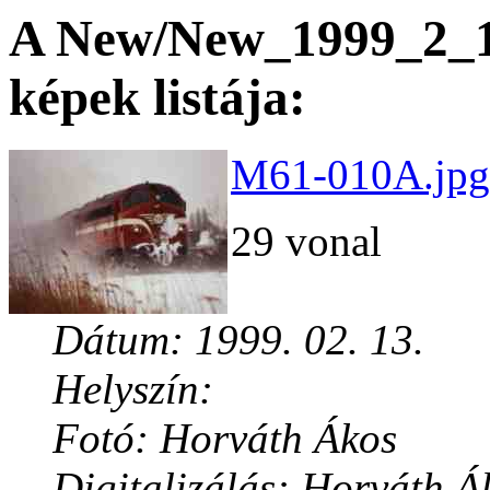
A New/New_1999_2_19
képek listája:
M61-010A.jpg 
29 vonal
Dátum: 1999. 02. 13.
Helyszín:
Fotó: Horváth Ákos
Digitalizálás: Horváth Á