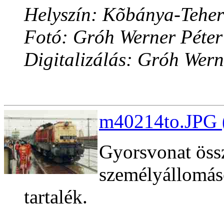
Helyszín: Kõbánya-Teher
Fotó: Gróh Werner Péter
Digitalizálás: Gróh Wern
m40214to.JPG (
Gyorsvonat öss
személyállomáso
tartalék.