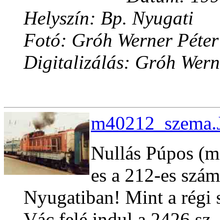
Helyszín: Bp. Nyugati
Fotó: Gróh Werner Péter
Digitalizálás: Gróh Wern
m40212_szema.J
Nullás Púpos (mé
es a 212-es szám
Nyugatiban! Mint a régi
Vác felé indul a 2426 sz. 