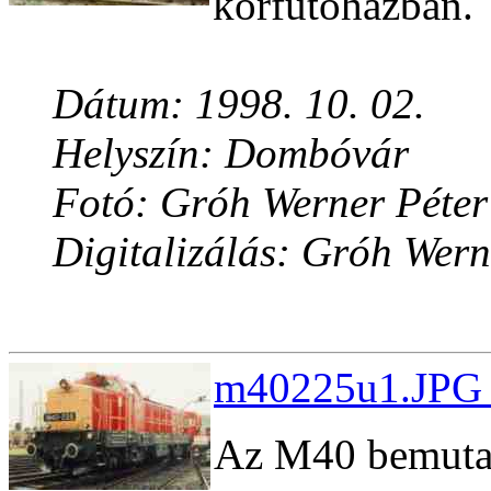
körfûtõházban.
Dátum: 1998. 10. 02.
Helyszín: Dombóvár
Fotó: Gróh Werner Péter
Digitalizálás: Gróh Wern
m40225u1.JPG 
Az M40 bemutat