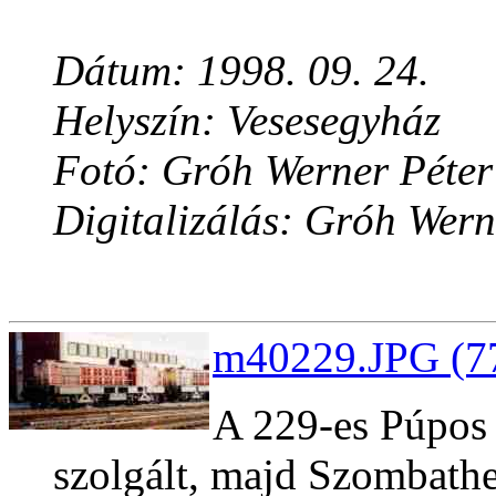
Dátum: 1998. 09. 24.
Helyszín: Vesesegyház
Fotó: Gróh Werner Péter
Digitalizálás: Gróh Wern
m40229.JPG (77
A 229-es Púpos
szolgált, majd Szombathel