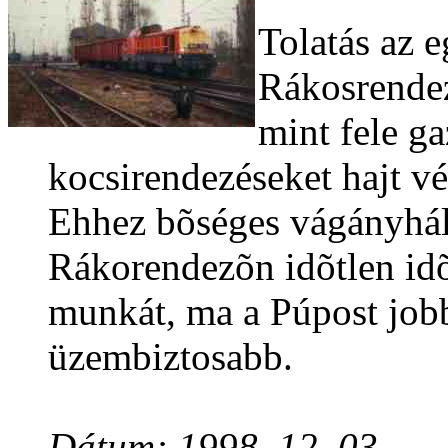
Tolatás az e
Rákosrendez
mint fele ga
kocsirendezéseket hajt vég
Ehhez bõséges vágányháló
Rákorendezõn idõtlen idõ
munkát, ma a Púpost jobb
üzembiztosabb.
Dátum: 1998. 12. 03.