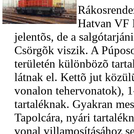
Rákosrendez
Hatvan VF 
jelentõs, de a salgótarjá
Csörgõk viszik. A Púpos
területén különbözõ tarta
látnak el. Kettõ jut közü
vonalon tehervonatok), 
tartaléknak. Gyakran mess
Tapolcára, nyári tartalék
vonal villamosításához s