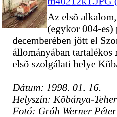
m40212k1.JPG (
Az elsõ alkalom,
(egykor 004-es)
decemberében jött el Szo
állományában tartalékos
elsõ szolgálati helye Kõb
Dátum: 1998. 01. 16.
Helyszín: Kõbánya-Teher
Fotó: Gróh Werner Péter