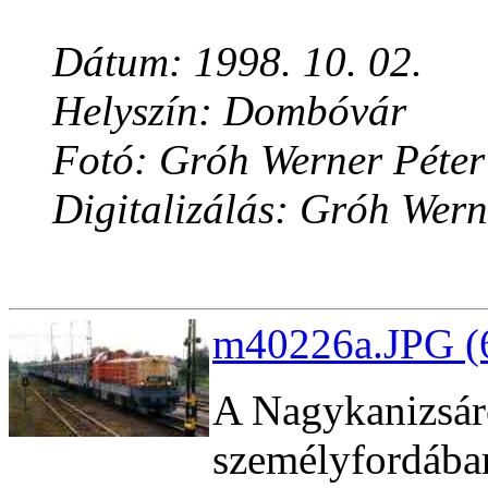
Dátum: 1998. 10. 02.
Helyszín: Dombóvár
Fotó: Gróh Werner Péter
Digitalizálás: Gróh Wern
m40226a.JPG (6
A Nagykanizsár
személyfordában