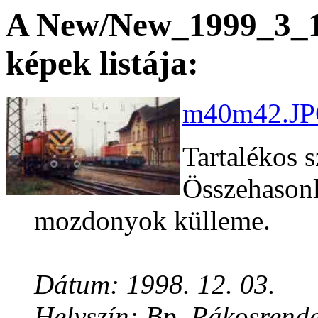
A New/New_1999_3_19
képek listája:
m40m42.JPG
Tartalékos 
Összehasonl
mozdonyok külleme.
Dátum: 1998. 12. 03.
Helyszín: Bp. Rákosrend