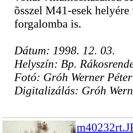
õsszel M41-esek helyére 
forgalomba is.
Dátum: 1998. 12. 03.
Helyszín: Bp. Rákosrend
Fotó: Gróh Werner Péter
Digitalizálás: Gróh Wern
m40232rt.J