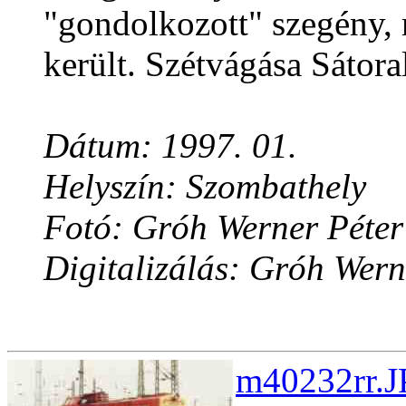
"gondolkozott" szegény,
került. Szétvágása Sátora
Dátum: 1997. 01.
Helyszín: Szombathely
Fotó: Gróh Werner Péter
Digitalizálás: Gróh Wern
m40232rr.J