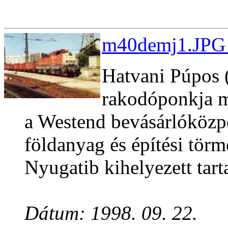
m40demj1.JPG 
Hatvani Púpos 
rakodóponkja me
a Westend bevásárlóközpo
földanyag és építési törm
Nyugatib kihelyezett tart
Dátum: 1998. 09. 22.