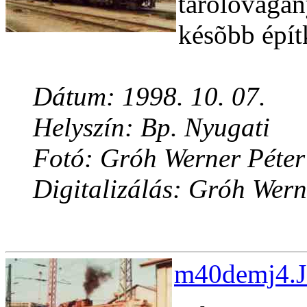
tárolóvágán
késõbb épít
Dátum: 1998. 10. 07.
Helyszín: Bp. Nyugati
Fotó: Gróh Werner Péter
Digitalizálás: Gróh Wern
m40demj4.J