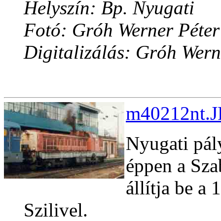
Helyszín: Bp. Nyugati
Fotó: Gróh Werner Péter
Digitalizálás: Gróh Wern
m40212nt.J
Nyugati pály
éppen a Sza
állítja be a
Szilivel.