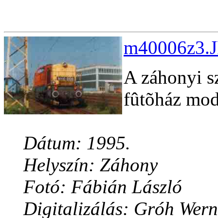
m40006z3.J
A záhonyi s
fûtõház mod
Dátum: 1995.
Helyszín: Záhony
Fotó: Fábián László
Digitalizálás: Gróh Wern