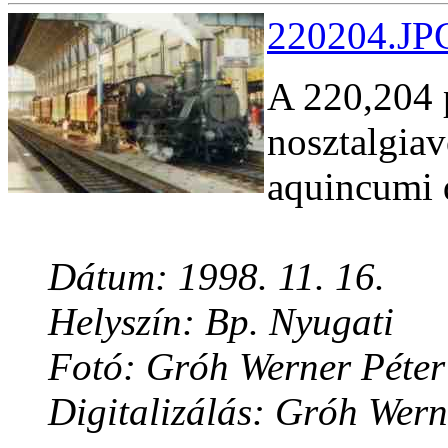
220204.JPG
A 220,204 
nosztalgiav
aquincumi d
Dátum: 1998. 11. 16.
Helyszín: Bp. Nyugati
Fotó: Gróh Werner Péter
Digitalizálás: Gróh Wern