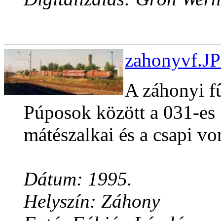
zahonyvf.JP
A záhonyi f
Púposok között a 031-es S
mátészalkai és a csapi vo
Dátum: 1995.
Helyszín: Záhony