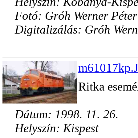
Helyszín: Kõbánya-Kispe
Fotó: Gróh Werner Péter
Digitalizálás: Gróh Wern
m61017kp.J
Ritka esem
Dátum: 1998. 11. 26.
Helyszín: Kispest