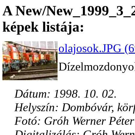
A New/New_1999_3_29
képek listája:
olajosok.JPG (6
Dízelmozdonyok
Dátum: 1998. 10. 02.
Helyszín: Dombóvár, kör
Fotó: Gróh Werner Péter
Digitalizálás: Gróh Wern