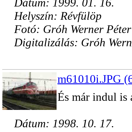
Dátum: 1999. 01. 16.
Helyszín: Révfülöp
Fotó: Gróh Werner Péter
Digitalizálás: Gróh Wern
m61010i.JPG (6
És már indul is 
Dátum: 1998. 10. 17.