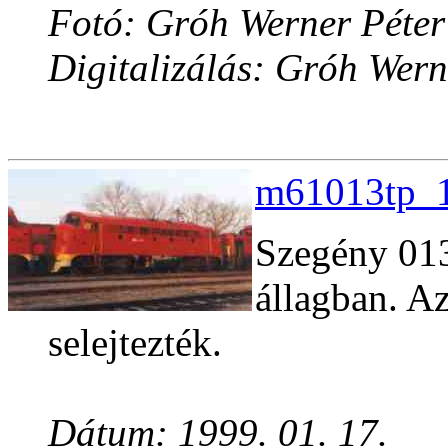
Fotó: Gróh Werner Péter
Digitalizálás: Gróh Wern
m61013tp_1
Szegény 013
állagban. A
selejtezték.
Dátum: 1999. 01. 17.