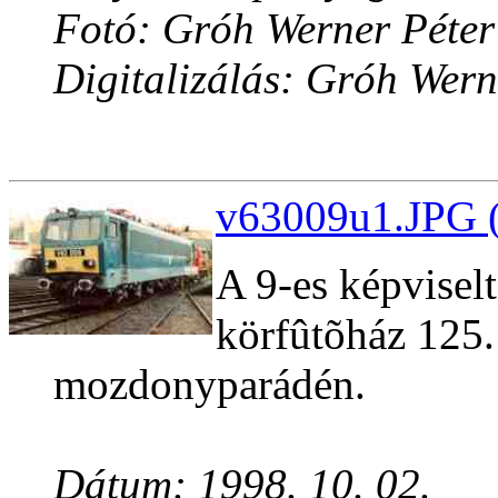
Fotó: Gróh Werner Péter
Digitalizálás: Gróh Wern
v63009u1.JPG (
A 9-es képvisel
körfûtõház 125. 
mozdonyparádén.
Dátum: 1998. 10. 02.