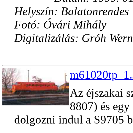
Helyszín: Balatonrendes
Fotó: Óvári Mihály
Digitalizálás: Gróh Wern
m61020tp_1.
Az éjszakai s
8807) és egy 
dolgozni indul a S9705 b