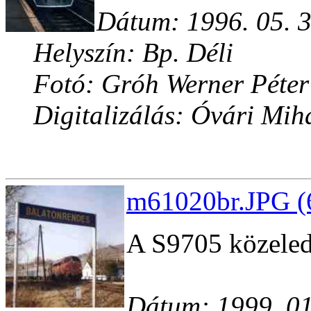
Dátum: 1996. 05. 3
Helyszín: Bp. Déli
Fotó: Gróh Werner Péter
Digitalizálás: Óvári Mih
m61020br.JPG (
A S9705 közeled
Dátum: 1999. 01