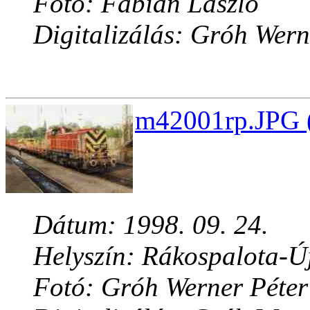
Fotó: Fábián László
Digitalizálás: Gróh Wern
m42001rp.JPG (
Dátum: 1998. 09. 24.
Helyszín: Rákospalota-Ú
Fotó: Gróh Werner Péter