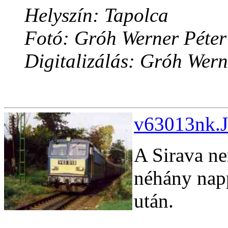
Helyszín: Tapolca
Fotó: Gróh Werner Péter
Digitalizálás: Gróh Wern
v63013nk.J
A Sirava ne
néhány napp
után.