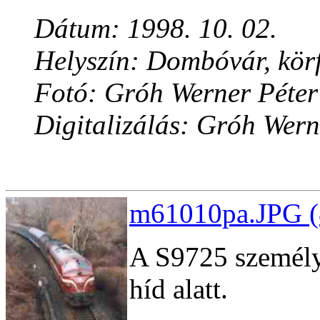
Dátum: 1998. 10. 02.
Helyszín: Dombóvár, kör
Fotó: Gróh Werner Péter
Digitalizálás: Gróh Wern
m61010pa.JPG (
A S9725 személyv
híd alatt.