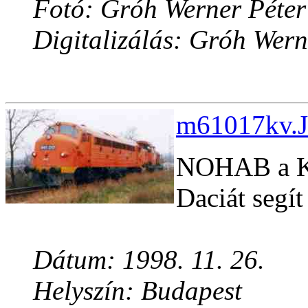
Fotó: Gróh Werner Péter
Digitalizálás: Gróh Wern
m61017kv.J
NOHAB a Ki
Daciát segí
Dátum: 1998. 11. 26.
Helyszín: Budapest