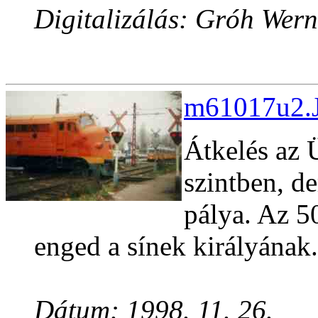
Digitalizálás: Gróh Wern
m61017u2.J
Átkelés az Ü
szintben, d
pálya. Az 5
enged a sínek királyának.
Dátum: 1998. 11. 26.