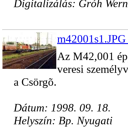
Digitalizálás: Gróh Wern
m42001s1.JPG 
Az M42,001 épp
veresi személy
a Csörgõ.
Dátum: 1998. 09. 18.
Helyszín: Bp. Nyugati