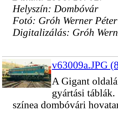
Helyszín: Dombóvár
Fotó: Gróh Werner Péter
Digitalizálás: Gróh Wern
v63009a.JPG (8
A Gigant oldalá
gyártási táblák
színea dombóvári hovatar