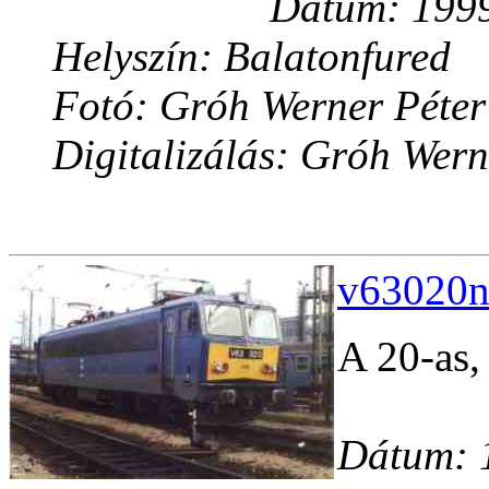
Dátum: 1999
Helyszín: Balatonfured
Fotó: Gróh Werner Péter
Digitalizálás: Gróh Wern
v63020n
A 20-as, 
Dátum: 1