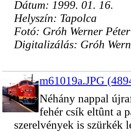
Dátum: 1999. 01. 16.
Helyszín: Tapolca
Fotó: Gróh Werner Péter
Digitalizálás: Gróh Wern
m61019a.JPG (4894
Néhány nappal újraf
fehér csík eltûnt a 
szerelvények is szürkék l