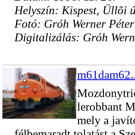
Helyszín: Kispest, Üllõi ú
Fotó: Gróh Werner Péter
Digitalizálás: Gróh Wern
m61dam62.J
Mozdonytrió
lerobbant 
mely a javí
félbemaradt tolatást a Sze