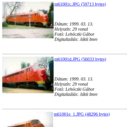
m61001c.JPG (59713 bytes)
Dátum: 1999. 03. 13.
Helyszín: 29 vonal
Fotó: Lehóczki Gábor
Digitalizálás: Jákli Imre
m61001d.JPG (56033 bytes)
Dátum: 1999. 03. 13.
Helyszín: 29 vonal
Fotó: Lehóczki Gábor
Digitalizálás: Jákli Imre
m61001e_1.JPG (48296 bytes)