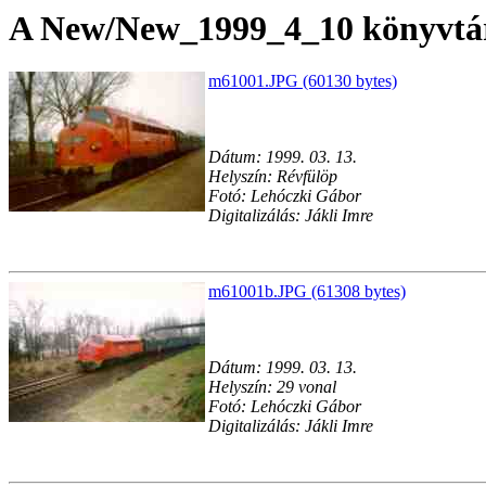
A New/New_1999_4_10 könyvtárb
m61001.JPG (60130 bytes)
Dátum: 1999. 03. 13.
Helyszín: Révfülöp
Fotó: Lehóczki Gábor
Digitalizálás: Jákli Imre
m61001b.JPG (61308 bytes)
Dátum: 1999. 03. 13.
Helyszín: 29 vonal
Fotó: Lehóczki Gábor
Digitalizálás: Jákli Imre