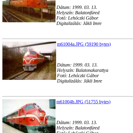
Dátum: 1999. 03. 13.
Helyszín: Balatonfüred
Fotó: Lehóczki Gábor
Digitalizálás: Jákli Imre
m61004a.JPG (59190 bytes)
Dátum: 1999. 03. 13.
Helyszín: Balatonakarattya
Fotó: Lehóczki Gábor
Digitalizálás: Jákli Imre
m61004b.JPG (51755 bytes)
Dátum: 1999. 03. 13.
Helyszín: Balatonfüred