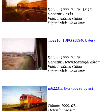
Dátum: 1999. 04. 03. 18:15
Helyszín: Acsád
Fotó: Lehóczki Gábor
Digitalizálás: Jákli Imre
m62210_1.JPG (38946 bytes)
Dátum: 1999. 04. 03.
Helyszín: Herend-Szentgál között
Fotó: Lehóczki Gábor
Digitalizálás: Jákli Imre
m62231c.JPG (66293 bytes)
Dátum: 1999. 07.
Helyszín: Szeged