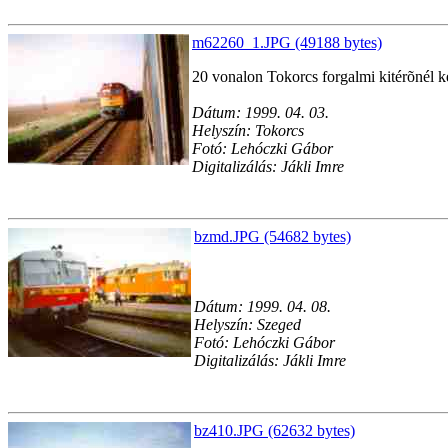
m62260_1.JPG (49188 bytes)
20 vonalon Tokorcs forgalmi kitérõnél ké
Dátum: 1999. 04. 03.
Helyszín: Tokorcs
Fotó: Lehóczki Gábor
Digitalizálás: Jákli Imre
bzmd.JPG (54682 bytes)
Dátum: 1999. 04. 08.
Helyszín: Szeged
Fotó: Lehóczki Gábor
Digitalizálás: Jákli Imre
bz410.JPG (62632 bytes)