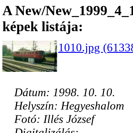
A New/New_1999_4_14
képek listája:
1010.jpg (6133
Dátum: 1998. 10. 10.
Helyszín: Hegyeshalom
Fotó: Illés József
Digitalizálás: