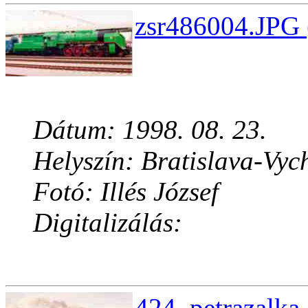
zsr486004.JPG 
Dátum: 1998. 08. 23.
Helyszín: Bratislava-Vyc
Fotó: Illés József
Digitalizálás:
424_petrazalka