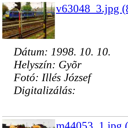
v63048_3.jpg (
Dátum: 1998. 10. 10.
Helyszín: Gyõr
Fotó: Illés József
Digitalizálás:
m44053_1.jpg (