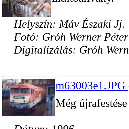
Helyszín: Máv Északi Jj.
Fotó: Gróh Werner Péter
Digitalizálás: Gróh Wern
m63003e1.JPG (
Még újrafestése 
Dátum: 1996.