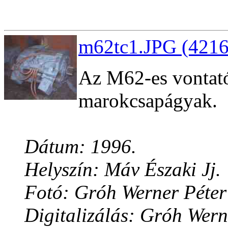
m62tc1.JPG (4216
Az M62-es vontató
marokcsapágyak.
Dátum: 1996.
Helyszín: Máv Északi Jj.
Fotó: Gróh Werner Péter
Digitalizálás: Gróh Wern