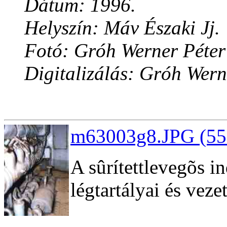
Dátum: 1996.
Helyszín: Máv Északi Jj.
Fotó: Gróh Werner Péter
Digitalizálás: Gróh Wern
m63003g8.JPG (55
A sûrítettlevegõs i
légtartályai és veze