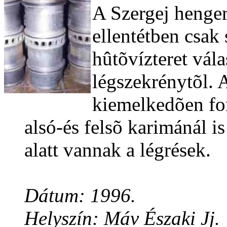
A Szergej heng
ellentétben csak
hûtõvízteret vála
légszekrénytõl. 
kiemelkedõen fon
alsó-és felsõ karimánál i
alatt vannak a légrések.
Dátum: 1996.
Helyszín: Máv Északi Jj.