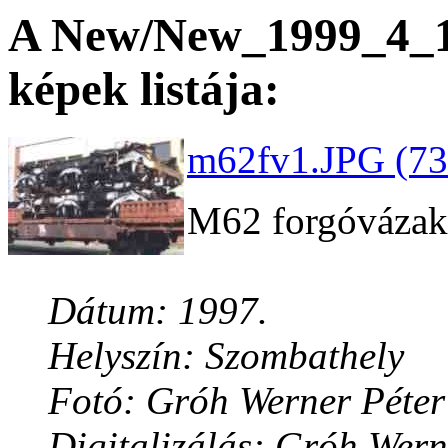
A New/New_1999_4_15
képek listája:
m62fv1.JPG (73
M62 forgóvázak
Dátum: 1997.
Helyszín: Szombathely
Fotó: Gróh Werner Péter
Digitalizálás: Gróh Wern