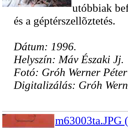
utóbbiak be
és a géptérszellõztetés.
Dátum: 1996.
Helyszín: Máv Északi Jj.
Fotó: Gróh Werner Péter
Digitalizálás: Gróh Wern
m63003ta.JPG (