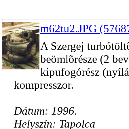
m62tu2.JPG (57687
A Szergej turbótöltõ
beömlõrésze (2 beve
kipufogórész (nyílá
kompresszor.
Dátum: 1996.
Helyszín: Tapolca