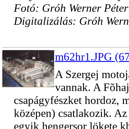
Fotó: Gróh Werner Péter
Digitalizálás: Gróh Wern
m62hr1.JPG (67
A Szergej motoj
vannak. A Fõhaj
csapágyfészket hordoz, m
középen) csatlakozik. Az
egyik hengersor lökete k