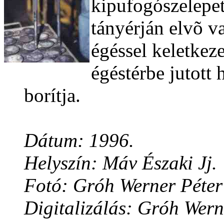
kipufogószelepet 
tányérján elvõ va
égéssel keletkeze
égéstérbe jutott 
borítja.
Dátum: 1996.
Helyszín: Máv Északi Jj.
Fotó: Gróh Werner Péter
Digitalizálás: Gróh Wern