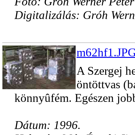
Fotó: Gróh Werner Péter
Digitalizálás: Gróh Wern
m62hf1.JPG
A Szergej he
öntöttvas (b
könnyûfém. Egészen jobb
Dátum: 1996.