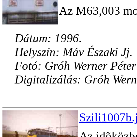
Az M63,003 moz
Dátum: 1996.
Helyszín: Máv Északi Jj.
Fotó: Gróh Werner Péter
Digitalizálás: Gróh Wern
Szili1007b.
Az idõközbe