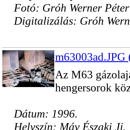
Fotó: Gróh Werner Péter
Digitalizálás: Gróh Wern
m63003ad.JPG (
Az M63 gázolaja
hengersorok közö
Dátum: 1996.
Helyszín: Máv Északi Jj.