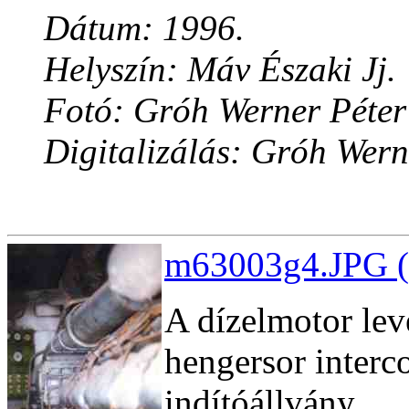
Dátum: 1996.
Helyszín: Máv Északi Jj.
Fotó: Gróh Werner Péter
Digitalizálás: Gróh Wern
m63003g4.JPG (
A dízelmotor lev
hengersor interco
indítóállvány.