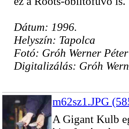
ez a Roots-öblítõfúvó is.
Dátum: 1996.
Helyszín: Tapolca
Fotó: Gróh Werner Péter
Digitalizálás: Gróh Wern
m62sz1.JPG (58
A Gigant Kulb eg