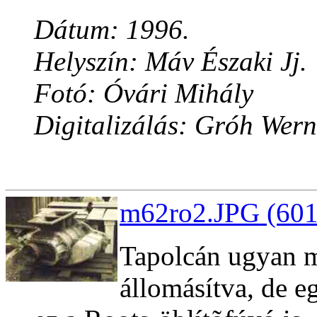
Dátum: 1996.
Helyszín: Máv Északi Jj.
Fotó: Óvári Mihály
Digitalizálás: Gróh Wern
m62ro2.JPG (601
Tapolcán ugyan m
állomásítva, de e