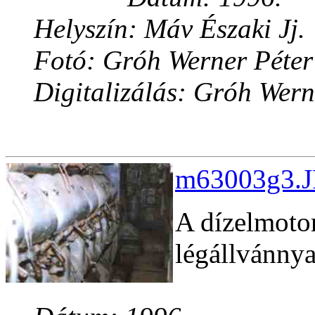
Helyszín: Máv Északi Jj.
Fotó: Gróh Werner Péter
Digitalizálás: Gróh Wern
m63003g3.J
A dízelmotor
légállvánnya