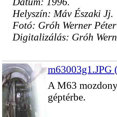
Dátum: 1996.
Helyszín: Máv Északi Jj.
Fotó: Gróh Werner Péter
Digitalizálás: Gróh Wern
m63003g1.JPG (
A M63 mozdony h
géptérbe.