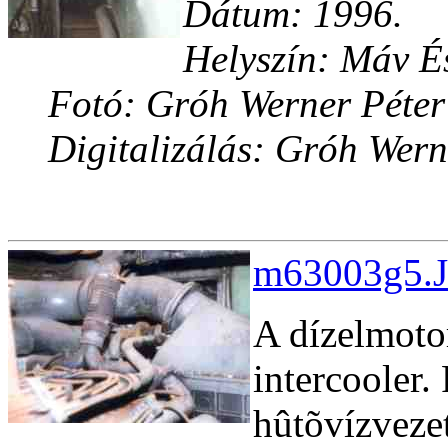
Dátum: 1996.
Helyszín: Máv És
Fotó: Gróh Werner Péter
Digitalizálás: Gróh Wern
m63003g5.J
A dízelmotor
intercooler. 
hûtõvízveze