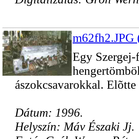
m62fh2.JPG (
Egy Szergej-f
hengertömbökk
ászokcsavarokkal. Elõtte 
Dátum: 1996.
Helyszín: Máv Északi Jj.