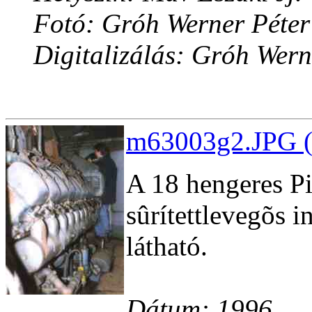
Fotó: Gróh Werner Péter
Digitalizálás: Gróh Wern
m63003g2.JPG (
A 18 hengeres Pi
sûrítettlevegõs i
látható.
Dátum: 1996.