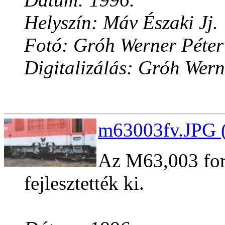
Helyszín: Máv Északi Jj.
Fotó: Gróh Werner Péter
Digitalizálás: Gróh Wern
m63003fv.JPG (
Az M63,003 for
fejlesztették ki.