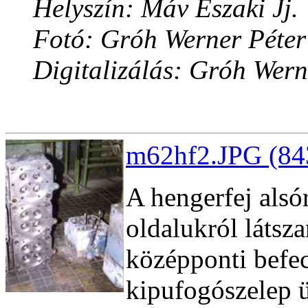
Helyszín: Máv Északi Jj.
Fotó: Gróh Werner Péter
Digitalizálás: Gróh Wern
m62hf2.JPG (84
A hengerfej alsór
oldalukról látsza
középponti befe
kipufogószelep ü