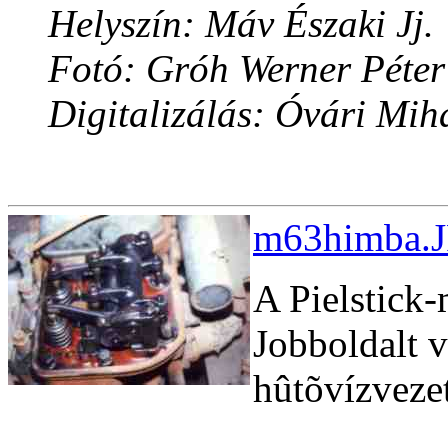
Helyszín: Máv Északi Jj.
Fotó: Gróh Werner Péter
Digitalizálás: Óvári Mih
m63himba.J
A Pielstick
Jobboldalt v
hûtõvízveze