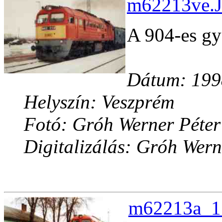
m62213ve.J
A 904-es gy
Dátum: 1998
Helyszín: Veszprém
Fotó: Gróh Werner Péter
Digitalizálás: Gróh Wern
m62213a_1.