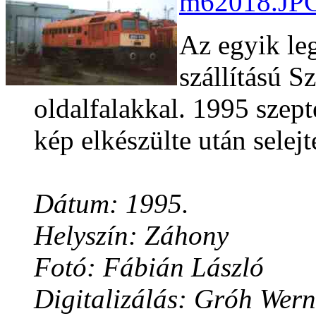
m62018.JPG
Az egyik le
szállítású S
oldalfalakkal. 1995 szept
kép elkészülte után selejt
Dátum: 1995.
Helyszín: Záhony
Fotó: Fábián László
Digitalizálás: Gróh Wern