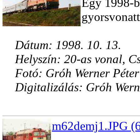
Egy 1998-ba
gyorsvonatt
Dátum: 1998. 10. 13.
Helyszín: 20-as vonal, C
Fotó: Gróh Werner Péter
Digitalizálás: Gróh Wern
m62demj1.JPG (6