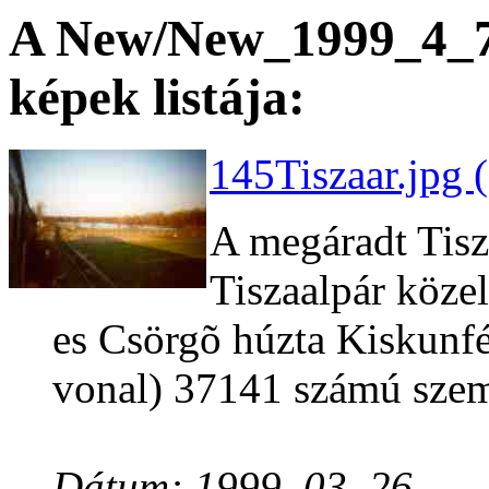
A New/New_1999_4_7 
képek listája:
145Tiszaar.jpg 
A megáradt Tisza
Tiszaalpár köze
es Csörgõ húzta Kiskunf
vonal) 37141 számú szem
Dátum: 1999. 03. 26.