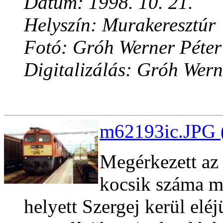
Dátum: 1998. 10. 21.
Helyszín: Murakeresztúr
Fotó: Gróh Werner Péter
Digitalizálás: Gróh Wern
m62193ic.JPG 
Megérkezett az
kocsik száma m
helyett Szergej kerül elé