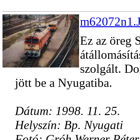
m62072n1.J
Ez az öreg S
átállomásítá
szolgált. Do
jött be a Nyugatiba.
Dátum: 1998. 11. 25.
Helyszín: Bp. Nyugati
Fotó: Gróh Werner Péter