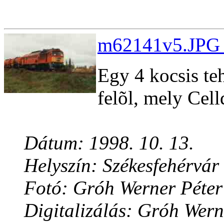
m62141v5.JPG 
Egy 4 kocsis t
felõl, mely Cel
Dátum: 1998. 10. 13.
Helyszín: Székesfehérvár
Fotó: Gróh Werner Péter
Digitalizálás: Gróh Wern