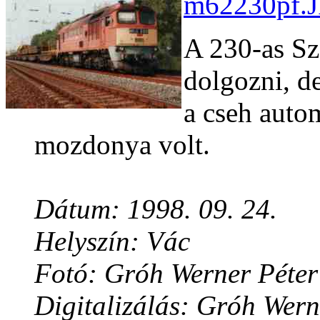
m62230pf.J
A 230-as Sze
dolgozni, de
a cseh auto
mozdonya volt.
Dátum: 1998. 09. 24.
Helyszín: Vác
Fotó: Gróh Werner Péter
Digitalizálás: Gróh Wern