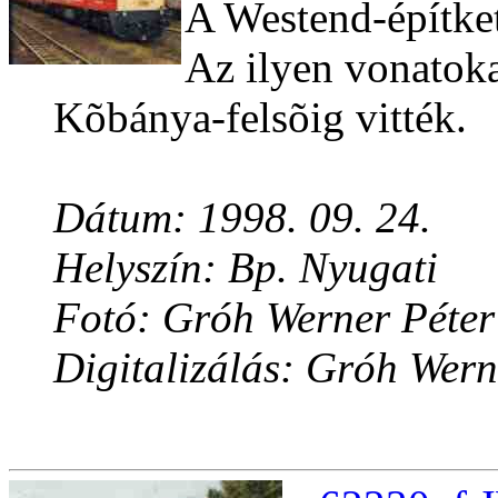
A Westend-építket
Az ilyen vonatok
Kõbánya-felsõig vitték.
Dátum: 1998. 09. 24.
Helyszín: Bp. Nyugati
Fotó: Gróh Werner Péter
Digitalizálás: Gróh Wern