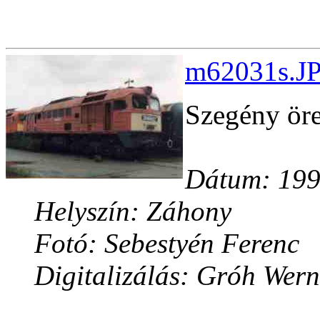
m62031s.JP
Szegény öre
Dátum: 199
Helyszín: Záhony
Fotó: Sebestyén Ferenc
Digitalizálás: Gróh Wern