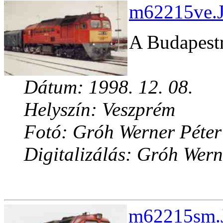
m62215ve.J
A Budapestr
Dátum: 1998. 12. 08.
Helyszín: Veszprém
Fotó: Gróh Werner Péter
Digitalizálás: Gróh Wern
m62215sm.J