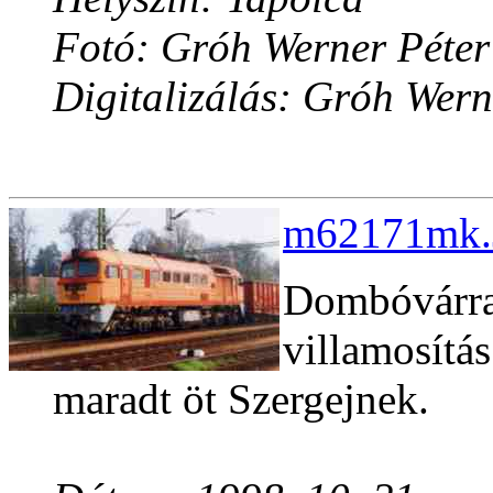
Fotó: Gróh Werner Péter
Digitalizálás: Gróh Wern
m62171mk.J
Dombóvárra 
villamosítá
maradt öt Szergejnek.