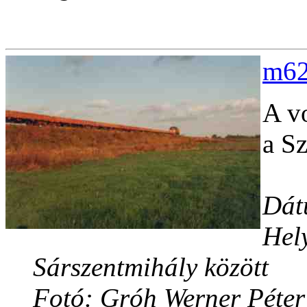
m62
A v
a Sz
Dát
Hely
Sárszentmihály között
Fotó: Gróh Werner Péter