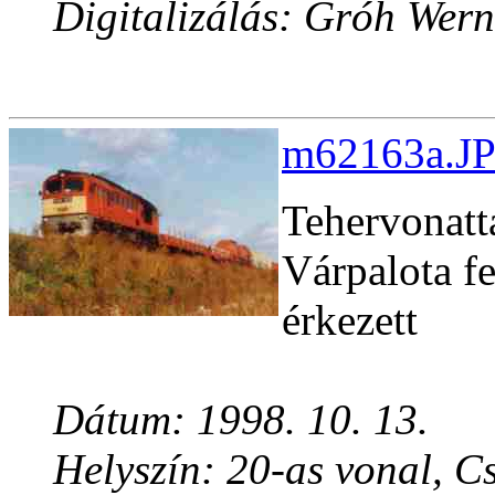
Digitalizálás: Gróh Wern
m62163a.JP
Tehervonatt
Várpalota f
érkezett
Dátum: 1998. 10. 13.
Helyszín: 20-as vonal, C