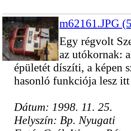
m62161.JPG (5
Egy régvolt Sz
az utókornak: a
épületét díszíti, a képen
hasonló funkciója lesz it
Dátum: 1998. 11. 25.
Helyszín: Bp. Nyugati