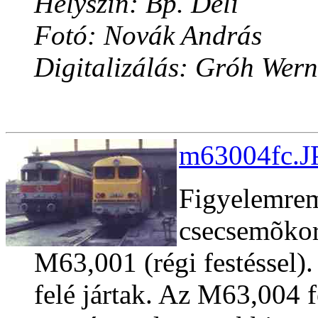
Helyszín: Bp. Déli
Fotó: Novák András
Digitalizálás: Gróh Wern
m63004fc.J
Figyelemrem
csecsemõkor
M63,001 (régi festéssel)
felé jártak. Az M63,004 f