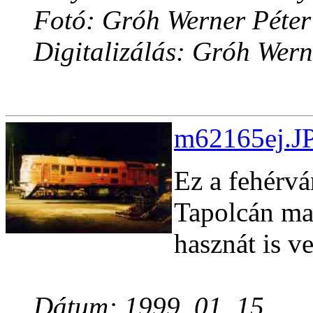
Fotó: Gróh Werner Péter
Digitalizálás: Gróh Wern
m62165ej.JP
Ez a fehérvá
Tapolcán mar
hasznát is v
Dátum: 1999. 01. 15.