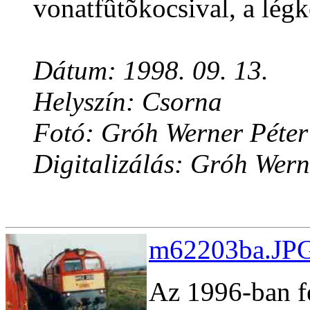
vonatfûtõkocsival, a légk
Dátum: 1998. 09. 13.
Helyszín: Csorna
Fotó: Gróh Werner Péter
Digitalizálás: Gróh Wern
m62203ba.JPG
Az 1996-ban fe