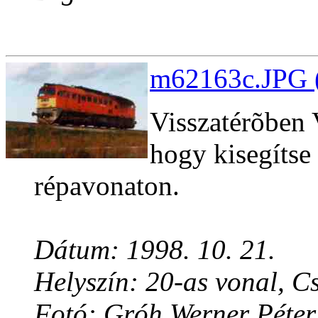
m62163c.JPG (
Visszatérõben 
hogy kisegítse
répavonaton.
Dátum: 1998. 10. 21.
Helyszín: 20-as vonal, C
Fotó: Gróh Werner Péter