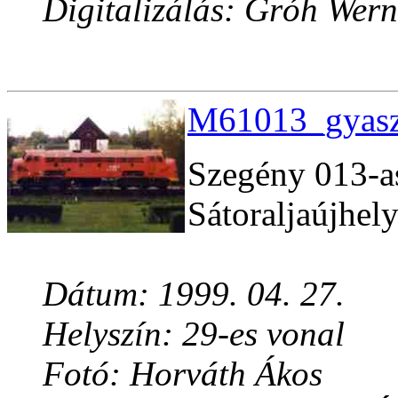
Digitalizálás: Gróh Wern
M61013_gyasz.
Szegény 013-as
Sátoraljaújhel
Dátum: 1999. 04. 27.
Helyszín: 29-es vonal
Fotó: Horváth Ákos