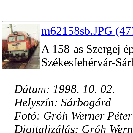
m62158sb.JPG (477
A 158-as Szergej ép
Székesfehérvár-Sár
Dátum: 1998. 10. 02.
Helyszín: Sárbogárd
Fotó: Gróh Werner Péter
Digitalizálás: Gróh Wern