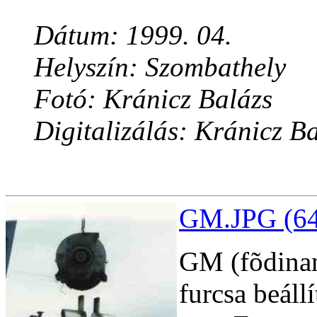
Dátum: 1999. 04.
Helyszín: Szombathely
Fotó: Kránicz Balázs
Digitalizálás: Kránicz B
GM.JPG (64
GM (fõdinam
furcsa beáll