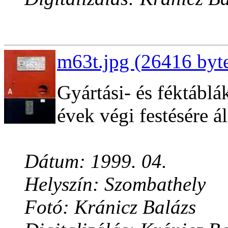
m63t.jpg (26416 byt
Gyártási- és féktábl
évek végi festésére ál
Dátum: 1999. 04.
Helyszín: Szombathely
Fotó: Kránicz Balázs