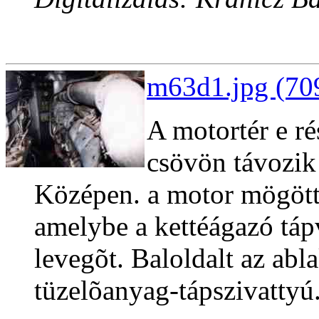
m63d1.jpg (70
A motortér e ré
csövön távozik 
Középen. a motor mögött l
amelybe a kettéágazó tápv
levegõt. Baloldalt az abla
tüzelõanyag-tápszivattyú