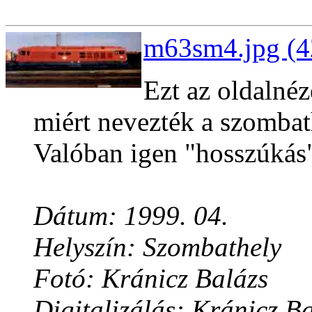
m63sm4.jpg (4
Ezt az oldalnéz
miért nevezték a szomba
Valóban igen "hosszúkás"
Dátum: 1999. 04.
Helyszín: Szombathely
Fotó: Kránicz Balázs
Digitalizálás: Kránicz B