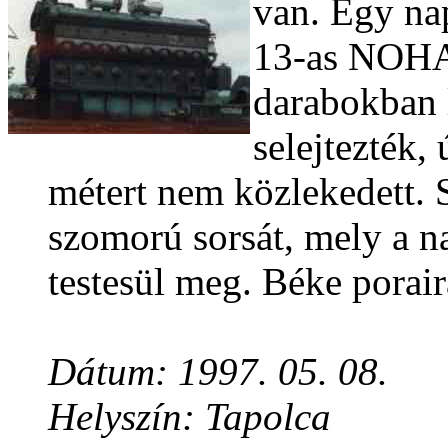
van. Egy na
13-as NOHAB
darabokban 
selejtezték,
métert nem közlekedett. S
szomorú sorsát, mely a n
testesül meg. Béke porair
Dátum: 1997. 05. 08.
Helyszín: Tapolca