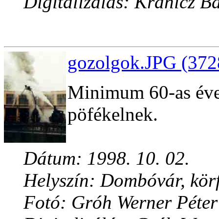
Digitalizálás: Kránicz B
gozolgok.JPG (372
Minimum 60-as évek
pöfékelnek.
Dátum: 1998. 10. 02.
Helyszín: Dombóvár, kör
Fotó: Gróh Werner Péter