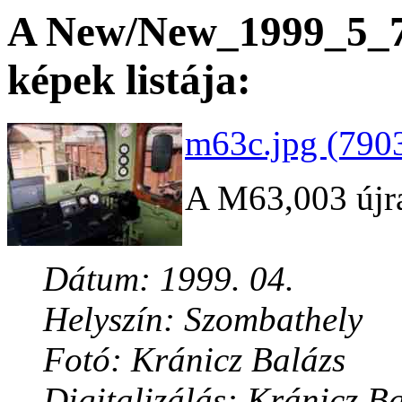
A New/New_1999_5_7 
képek listája:
m63c.jpg (7903
A M63,003 újraf
Dátum: 1999. 04.
Helyszín: Szombathely
Fotó: Kránicz Balázs
Digitalizálás: Kránicz B