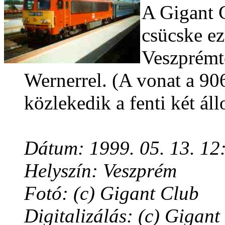
A Gigant C
csücske ez
Veszprémtõ
Wernerrel. (A vonat a 9
közlekedik a fenti két ál
Dátum: 1999. 05. 13. 12
Helyszín: Veszprém
Fotó: (c) Gigant Club
Digitalizálás: (c) Gigant