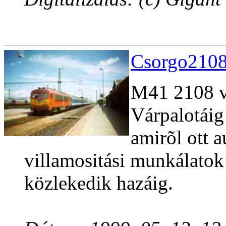
Csorgo2108
M41 2108 v
Várpalotáig
amirõl ott a
villamositási munkálatok
közlekedik hazáig.