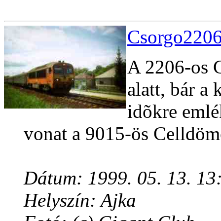
Csorgo2206
A 2206-os C
alatt, bár a
idõkre emlé
vonat a 9015-ös Celldöm
Dátum: 1999. 05. 13. 13
Helyszín: Ajka