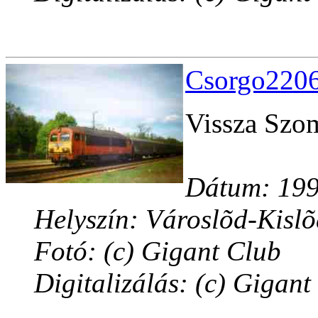
Csorgo2206
Vissza Szom
Dátum: 199
Helyszín: Városlõd-Kisl
Fotó: (c) Gigant Club
Digitalizálás: (c) Gigant