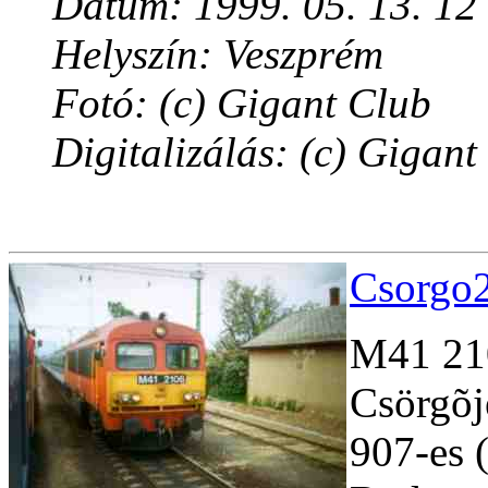
Dátum: 1999. 05. 13. 12
Helyszín: Veszprém
Fotó: (c) Gigant Club
Digitalizálás: (c) Gigant
Csorgo2
M41 210
Csörgõj
907-es 