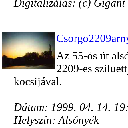
Digitalizálás: (c) Gigant
Csorgo2209arny
Az 55-ös út alsó
2209-es sziluet
kocsijával.
Dátum: 1999. 04. 14. 19
Helyszín: Alsónyék