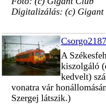
Fotó: (c) Gigant Club
Digitalizálás: (c) Gigant
Csorgo2187
A Székesfeh
kiszolgáló (
kedvelt) sz
vonatra vár honállomásá
Szergej látszik.)