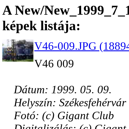
A New/New_1999_7_14
képek listája:
V46-009.JPG (18894
V46 009
Dátum: 1999. 05. 09.
Helyszín: Székesfehérvár
Fotó: (c) Gigant Club
Digitalizálás: (c) Gigant