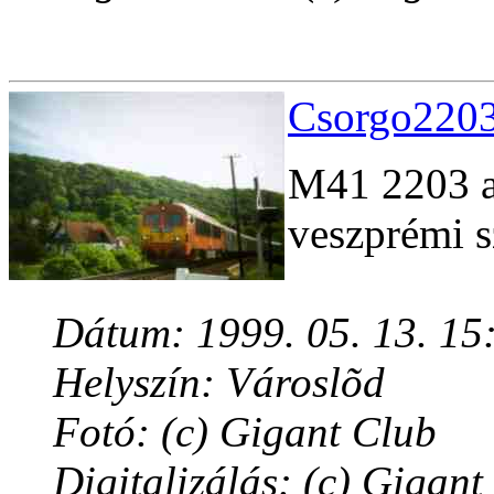
Csorgo2203
M41 2203 a
veszprémi s
Dátum: 1999. 05. 13. 15
Helyszín: Városlõd
Fotó: (c) Gigant Club
Digitalizálás: (c) Gigant