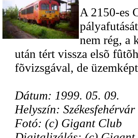
A 2150-es C
pályafutásá
nem rég, a 
után tért vissza elsõ fûtõ
fõvizsgával, de üzemképte
Dátum: 1999. 05. 09.
Helyszín: Székesfehérvár
Fotó: (c) Gigant Club
Digitalizálás: (c) Gigant