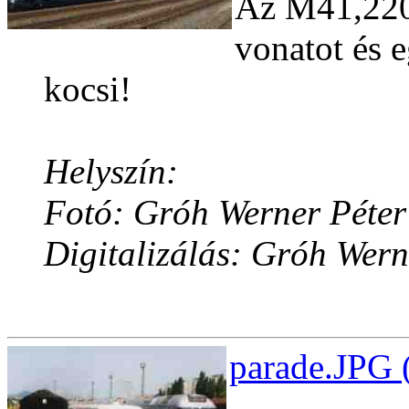
Az M41,220
vonatot és 
kocsi!
Helyszín:
Fotó: Gróh Werner Péter
Digitalizálás: Gróh Wern
parade.JPG 