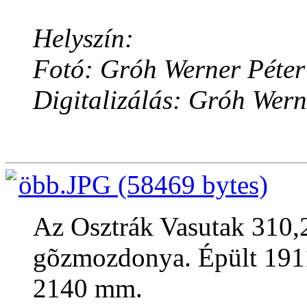
Helyszín:
Fotó: Gróh Werner Péter
Digitalizálás: Gróh Wern
öbb.JPG (58469 bytes)
Az Osztrák Vasutak 310,
gõzmozdonya. Épült 1911
2140 mm.