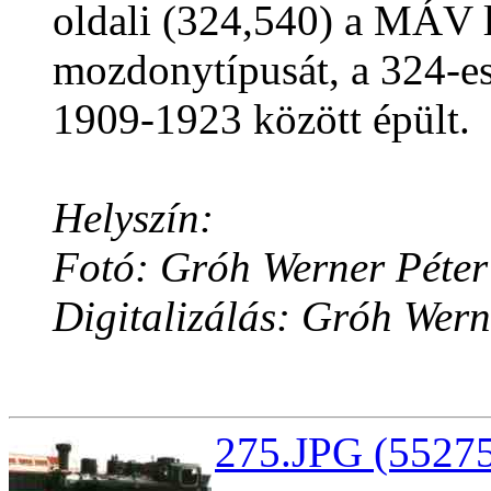
oldali (324,540) a MÁV
mozdonytípusát, a 324-e
1909-1923 között épült.
Helyszín:
Fotó: Gróh Werner Péter
Digitalizálás: Gróh Wern
275.JPG (55275