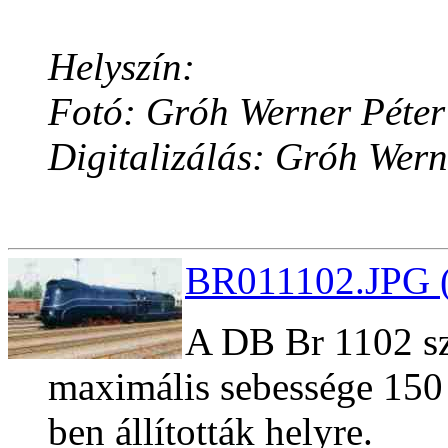
Helyszín:
Fotó: Gróh Werner Péter
Digitalizálás: Gróh Wern
BR011102.JPG (
A DB Br 1102 s
maximális sebessége 150
ben állították helyre.