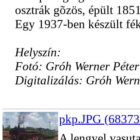
osztrák gõzös, épült 185
Egy 1937-ben készült fék
Helyszín:
Fotó: Gróh Werner Péter
Digitalizálás: Gróh Wern
pkp.JPG (68373
A lengyel vasut