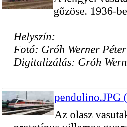
gõzöse. 1936-ben
Helyszín:
Fotó: Gróh Werner Péter
Digitalizálás: Gróh Wern
pendolino.JPG 
Az olasz vasuta