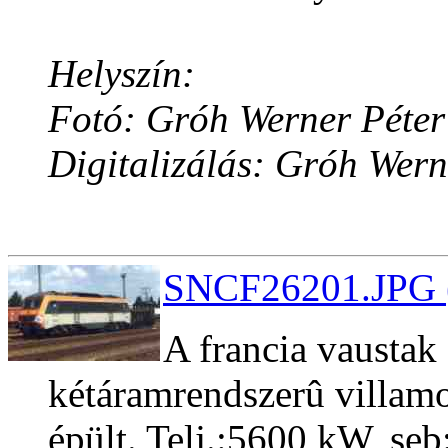
Helyszín:
Fotó: Gróh Werner Péter
Digitalizálás: Gróh Wern
SNCF26201.JPG (
A francia vaustak
kétáramrendszerû villa
épült. Telj.:5600 kW, s