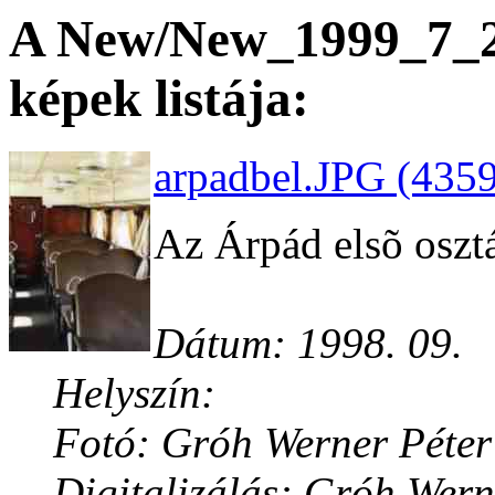
A New/New_1999_7_20
képek listája:
arpadbel.JPG (4359
Az Árpád elsõ osztá
Dátum: 1998. 09.
Helyszín:
Fotó: Gróh Werner Péter
Digitalizálás: Gróh Wern