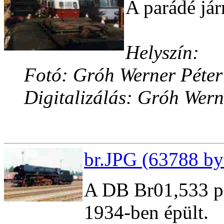
A parádé já
Helyszín:
Fotó: Gróh Werner Péter
Digitalizálás: Gróh Wern
br.JPG (63788 by
A DB Br01,533 ps
1934-ben épült.