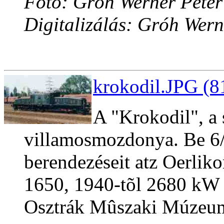
Fotó: Gróh Werner Péter
Digitalizálás: Gróh Wern
krokodil.JPG (8
A "Krokodil", a 
villamosmozdonya. Be 6/
berendezéseit atz Oerliko
1650, 1940-tõl 2680 kW t
Osztrák Mûszaki Múzeum