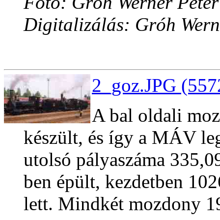
Fotó: Gróh Werner Péter
Digitalizálás: Gróh Wern
2_goz.JPG (557
A bal oldali mo
készült, és így a MÁV l
utolsó pályaszáma 335,09
ben épült, kezdetben 10
lett. Mindkét mozdony 19