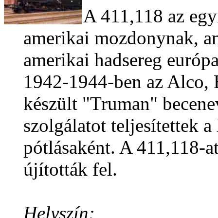
A 411,118 az egy
amerikai mozdonynak, am
amerikai hadsereg európa
1942-1944-ben az Alco, 
készült "Truman" becene
szolgálatot teljesítettek
pótlásaként. A 411,118-a
újították fel.
Helyszín: