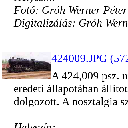
Fotó: Gróh Werner Péter
Digitalizálás: Gróh Wern
424009.JPG (572
A 424,009 psz. 
eredeti állapotában állíto
dolgozott. A nosztalgia s
Helyszín: