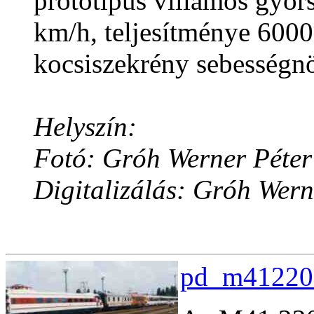
prototípus villamos gyo
km/h, teljesítménye 600
kocsiszekrény sebességnö
Helyszín:
Fotó: Gróh Werner Péter
Digitalizálás: Gróh Wern
pd_m412207