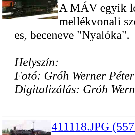
A MÁV egyik l
mellékvonali szo
es, beceneve "Nyalóka".
Helyszín:
Fotó: Gróh Werner Péter
Digitalizálás: Gróh Wern
411118.JPG (557