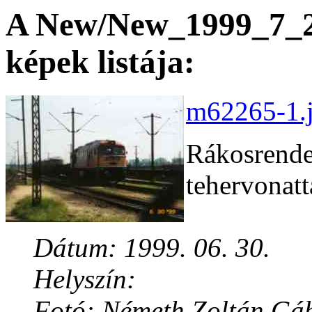
A New/New_1999_7_28
képek listája:
m62265-1.j
Rákosrende
tehervonatt
Dátum: 1999. 06. 30.
Helyszín:
Fotó: Németh Zoltán Gá