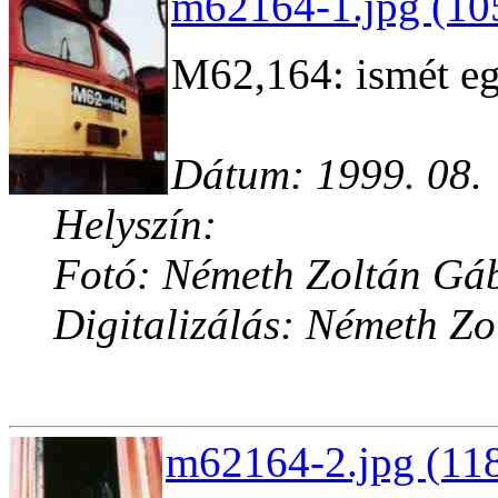
m62164-1.jpg (10
M62,164: ismét egy
Dátum: 1999. 08.
Helyszín:
Fotó: Németh Zoltán Gá
Digitalizálás: Németh Z
m62164-2.jpg (118