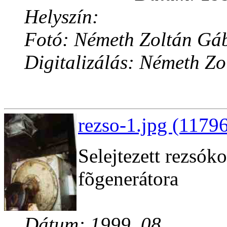
Helyszín:
Fotó: Németh Zoltán Gá
Digitalizálás: Németh Z
rezso-1.jpg (11796
Selejtezett rezsók
fõgenerátora
Dátum: 1999. 08.