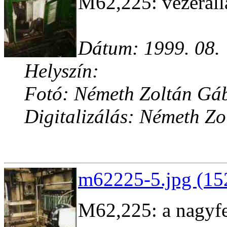
M62,225: vezérállá
Dátum: 1999. 08.
Helyszín:
Fotó: Németh Zoltán Gá
Digitalizálás: Németh Z
m62225-5.jpg (15
M62,225: a nagyf