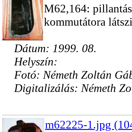
M62,164: pillantás
kommutátora látsz
Dátum: 1999. 08.
Helyszín:
Fotó: Németh Zoltán Gá
Digitalizálás: Németh Z
m62225-1.jpg (10