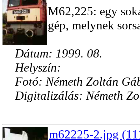
M62,225: egy soká
gép, melynek sors
Dátum: 1999. 08.
Helyszín:
Fotó: Németh Zoltán Gá
Digitalizálás: Németh Z
m62225-2.jpg (11