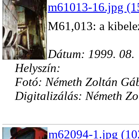
m61013-16.jpg (1
M61,013: a kibele
Dátum: 1999. 08.
Helyszín:
Fotó: Németh Zoltán Gá
Digitalizálás: Németh Z
m62094-1.jpg (10