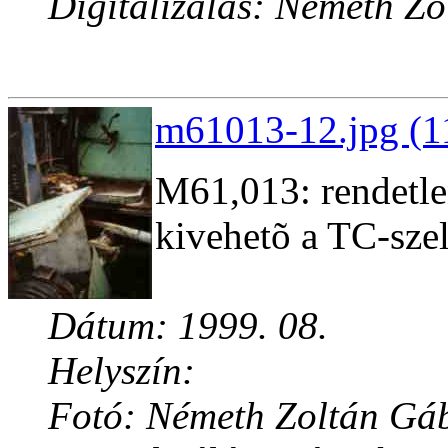
Digitalizálás: Németh Z
m61013-12.jpg (1
M61,013: rendetle
kivehetõ a TC-sze
Dátum: 1999. 08.
Helyszín:
Fotó: Németh Zoltán Gá