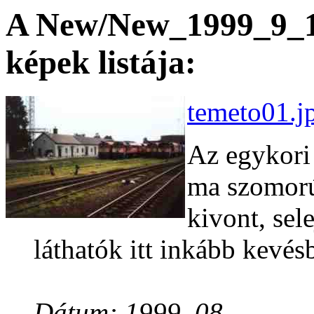
A New/New_1999_9_13
képek listája:
temeto01.j
Az egykori 
ma szomorú
kivont, sele
láthatók itt inkább kevé
Dátum: 1999. 08.