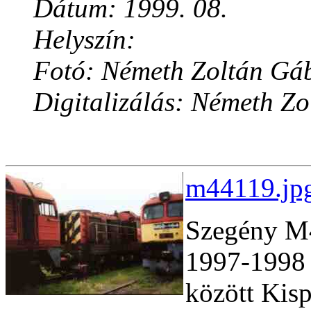
Dátum: 1999. 08.
Helyszín:
Fotó: Németh Zoltán Gá
Digitalizálás: Németh Z
m44119.jpg
Szegény M44
1997-1998 
között Kisp