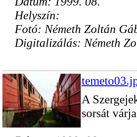
Dátum: 1999. 08.
Helyszín:
Fotó: Németh Zoltán Gá
Digitalizálás: Németh Z
temeto03.j
A Szergeje
sorsát várja