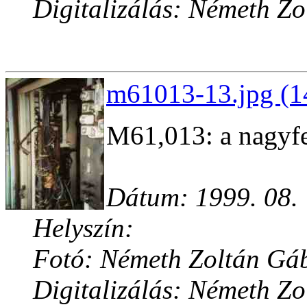
Digitalizálás: Németh Z
m61013-13.jpg (1
M61,013: a nagyf
Dátum: 1999. 08.
Helyszín:
Fotó: Németh Zoltán Gá
Digitalizálás: Németh Z