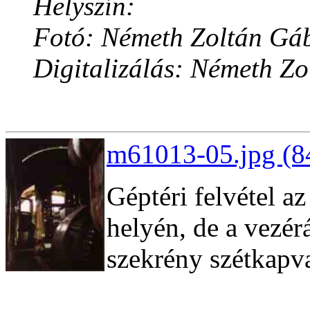
Helyszín:
Fotó: Németh Zoltán Gá
Digitalizálás: Németh Z
m61013-05.jpg (8
Géptéri felvétel a
helyén, de a vezér
szekrény szétkapv