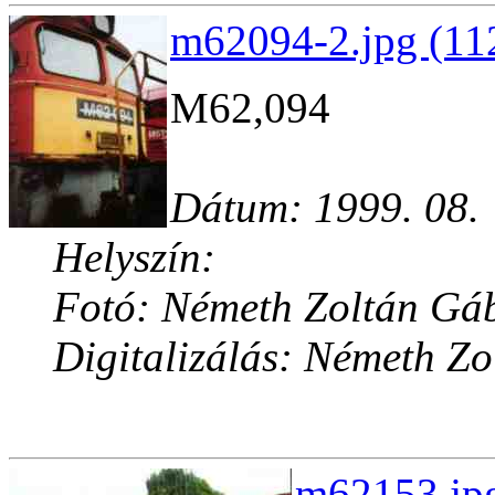
m62094-2.jpg (11
M62,094
Dátum: 1999. 08.
Helyszín:
Fotó: Németh Zoltán Gá
Digitalizálás: Németh Z
m62153.jpg