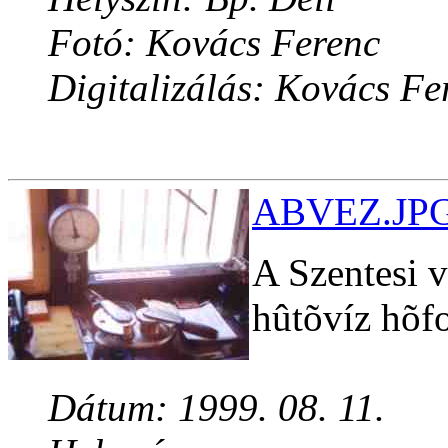
Fotó: Kovács Ferenc
Digitalizálás: Kovács Fe
ABVEZ.JPG 
A Szentesi v
hûtõvíz hõf
Dátum: 1999. 08. 11.