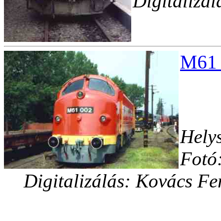
Digitalizá
M61_
Helys
Fotó
Digitalizálás: Kovács Fe