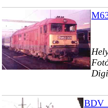
M63
Hely
Fotó
Digi
BDV_0