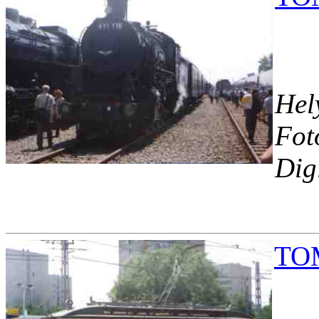
Hel
Fot
Dig
TOM