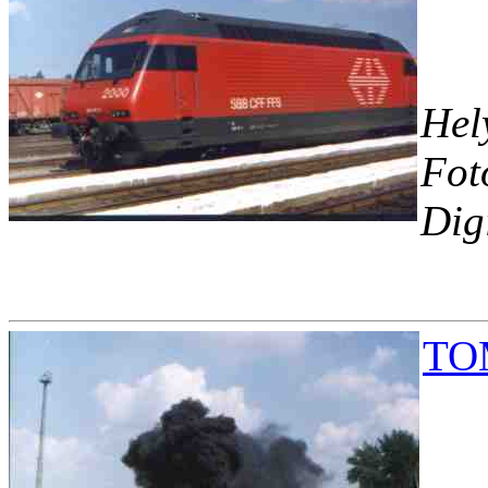
Hel
Fot
Dig
TOM