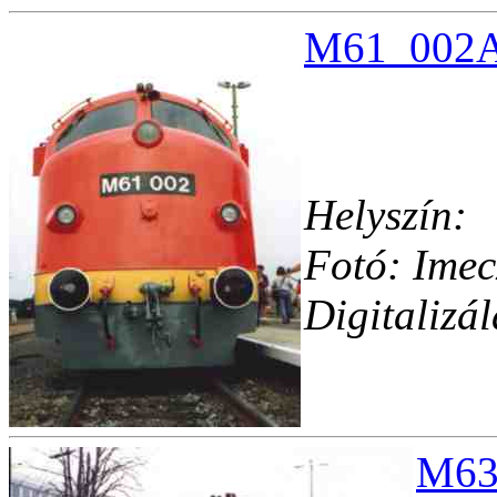
M61_002A.
Helyszín:
Fotó: Imec
Digitalizá
M63