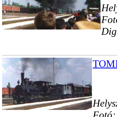
Hel
Fot
Dig
TOMI0
Helys
Fotó: