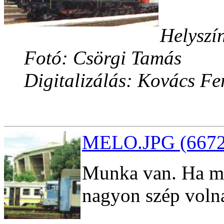
Helyszí
Fotó: Csörgi Tamás
Digitalizálás: Kovács Fe
MELO.JPG (66725
Munka van. Ha min
nagyon szép volna