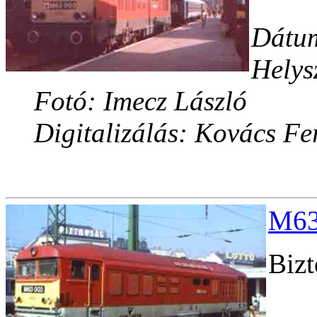
Dátum
Helys
Fotó: Imecz László
Digitalizálás: Kovács Fe
M63
Bizt