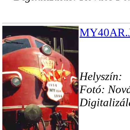
MY40AR.JP
Helyszín:
Fotó: Nov
Digitalizá