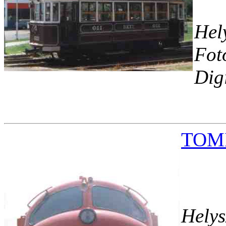
Hel
Fot
Dig
TOMI
Helys