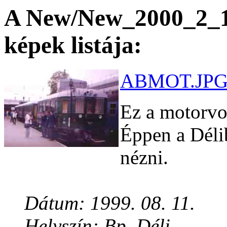
A New/New_2000_2_15
képek listája:
ABMOT.JPG 
Ez a motorvon
Éppen a Déli
nézni.
Dátum: 1999. 08. 11.
Helyszín: Bp. Déli