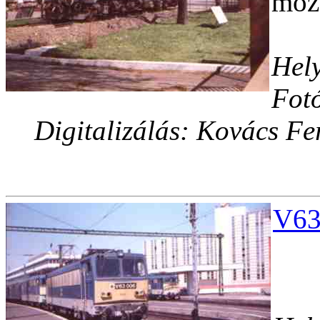
mozd
Hely
Fotó
Digitalizálás: Kovács Fe
V63