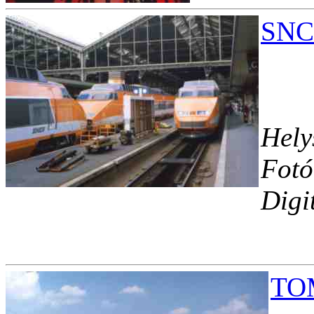
SNCF
Hely
Fotó
Digi
TOM