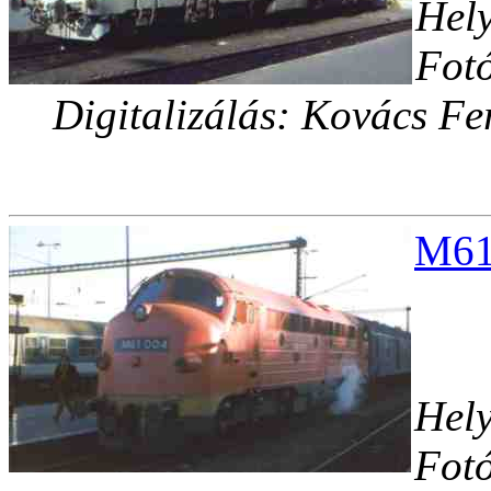
Hely
Fotó
Digitalizálás: Kovács Fe
M61
Hely
Fotó