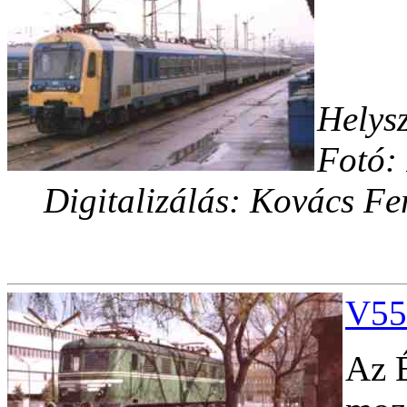
Helysz
Fotó:
Digitalizálás: Kovács Fe
V55
Az 