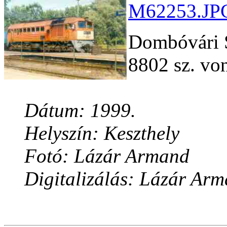
M62253.JPG
Dombóvári S
8802 sz. von
Dátum: 1999.
Helyszín: Keszthely
Fotó: Lázár Armand
Digitalizálás: Lázár Ar