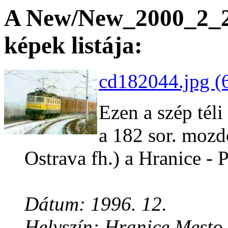
A New/New_2000_2_28
képek listája:
cd182044.jpg (
Ezen a szép téli
a 182 sor. moz
Ostrava fh.) a Hranice -
Dátum: 1996. 12.
Helyszín: Hranice Mesto