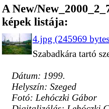
A New/New_2000_2_7 
képek listája:
4.jpg (245969 bytes
Szabadkára tartó s
Dátum: 1999.
Helyszín: Szeged
Fotó: Lehóczki Gábor
Digitalizálás: Lehóczki 