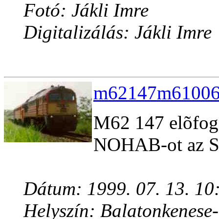
Fotó: Jákli Imre
Digitalizálás: Jákli Imre
m62147m61006.
M62 147 elõfoga
NOHAB-ot az S9
Dátum: 1999. 07. 13. 10
Helyszín: Balatonkenese