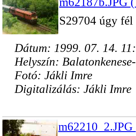
m62187b.JPG (
S29704 úgy fél ó
Dátum: 1999. 07. 14. 11
Helyszín: Balatonkenese
Fotó: Jákli Imre
Digitalizálás: Jákli Imre
m62210_2.JPG (