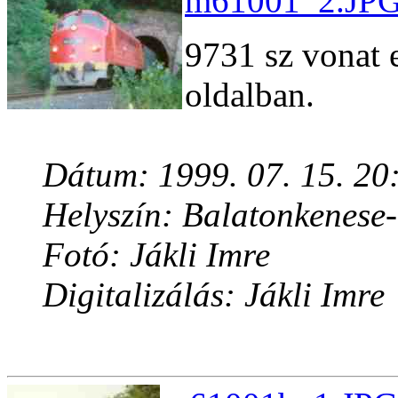
m61001_2.JPG 
9731 sz vonat e
oldalban.
Dátum: 1999. 07. 15. 20
Helyszín: Balatonkenese
Fotó: Jákli Imre
Digitalizálás: Jákli Imre