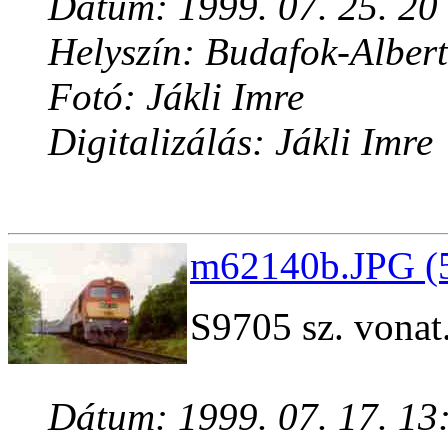
Dátum: 1999. 07. 25. 20
Helyszín: Budafok-Albert
Fotó: Jákli Imre
Digitalizálás: Jákli Imre
m62140b.JPG (5
S9705 sz. vonat
Dátum: 1999. 07. 17. 13