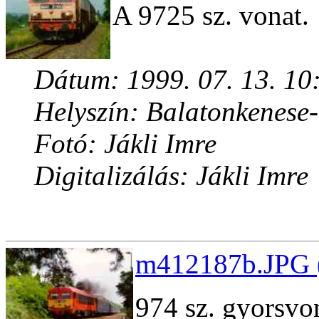
A 9725 sz. vonat.
Dátum: 1999. 07. 13. 10
Helyszín: Balatonkenese
Fotó: Jákli Imre
Digitalizálás: Jákli Imre
m412187b.JPG (
974 sz. gyorsvo