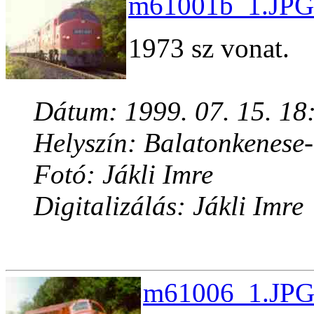
m61001b_1.JPG 
1973 sz vonat.
Dátum: 1999. 07. 15. 18
Helyszín: Balatonkenese
Fotó: Jákli Imre
Digitalizálás: Jákli Imre
m61006_1.JPG 