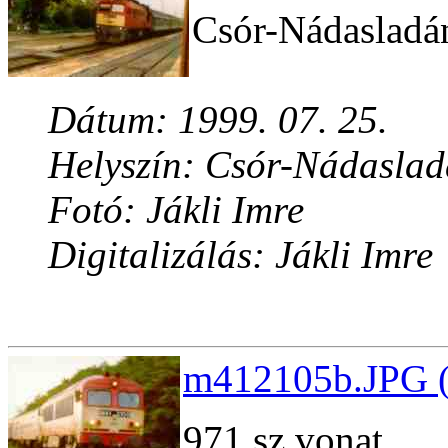
Csór-Nádasladán
Dátum: 1999. 07. 25.
Helyszín: Csór-Nádasla
Fotó: Jákli Imre
Digitalizálás: Jákli Imre
m412105b.JPG (
971 sz vonat.