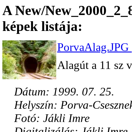
A New/New_2000_2_8 
képek listája:
PorvaAlag.JPG 
Alagút a 11 sz 
Dátum: 1999. 07. 25.
Helyszín: Porva-Cseszne
Fotó: Jákli Imre
Digitalizálás: Jákli Imre