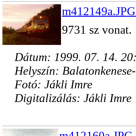
m412149a.JPG 
9731 sz vonat.
Dátum: 1999. 07. 14. 20
Helyszín: Balatonkenese
Fotó: Jákli Imre
Digitalizálás: Jákli Imre
m412160a.JPG 