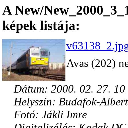
A New/New_2000_3_13
képek listája:
v63138_2.jpg
Avas (202) n
Dátum: 2000. 02. 27. 10
Helyszín: Budafok-Albert
Fotó: Jákli Imre
Digitalizálás: Kodak DC