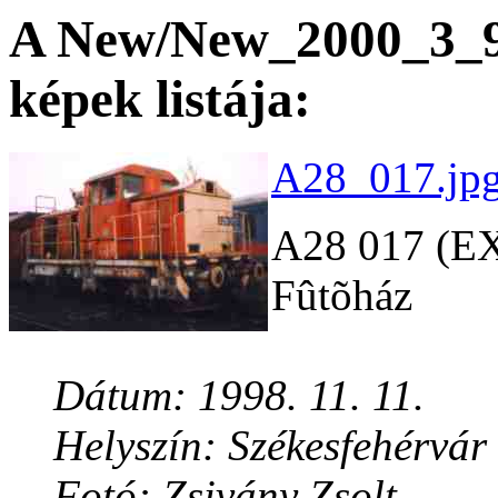
A New/New_2000_3_9 
képek listája:
A28_017.jpg
A28 017 (EX
Fûtõház
Dátum: 1998. 11. 11.
Helyszín: Székesfehérvár
Fotó: Zsivány Zsolt