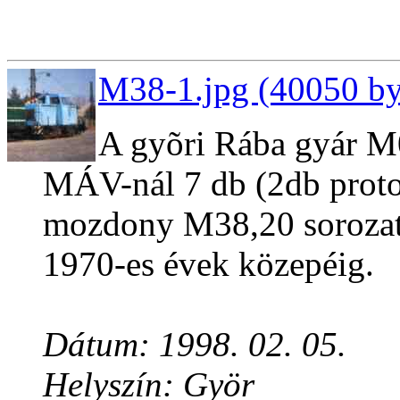
M38-1.jpg (40050 by
A gyõri Rába gyár M
MÁV-nál 7 db (2db protot
mozdony M38,20 sorozat
1970-es évek közepéig.
Dátum: 1998. 02. 05.
Helyszín: Györ