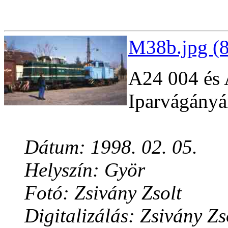
M38b.jpg (8
A24 004 és
Iparvágány
Dátum: 1998. 02. 05.
Helyszín: Györ
Fotó: Zsivány Zsolt
Digitalizálás: Zsivány Zs