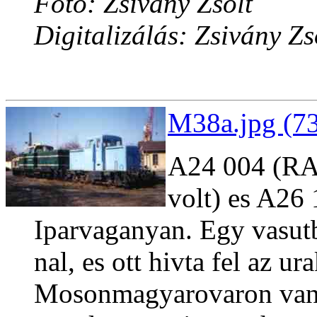
Fotó: Zsivány Zsolt
Digitalizálás: Zsivány Zs
M38a.jpg (73
A24 004 (RA
volt) es A2
Iparvaganyan. Egy vasut
nal, es ott hivta fel az u
Mosonmagyarovaron van a