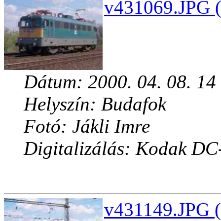
v431069.JPG (
Dátum: 2000. 04. 08. 14
Helyszín: Budafok
Fotó: Jákli Imre
Digitalizálás: Kodak DC
v431149.JPG (