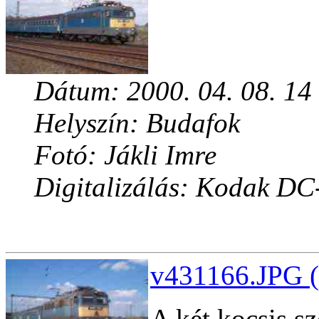
Dátum: 2000. 04. 08. 14
Helyszín: Budafok
Fotó: Jákli Imre
Digitalizálás: Kodak DC
v431166.JPG (
A két kocsis s