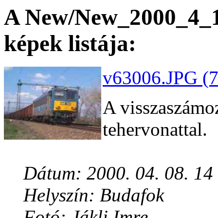
A New/New_2000_4_10
képek listája:
v63006.JPG (7
A visszaszámoz
tehervonattal.
Dátum: 2000. 04. 08. 14
Helyszín: Budafok
Fotó: Jákli Imre