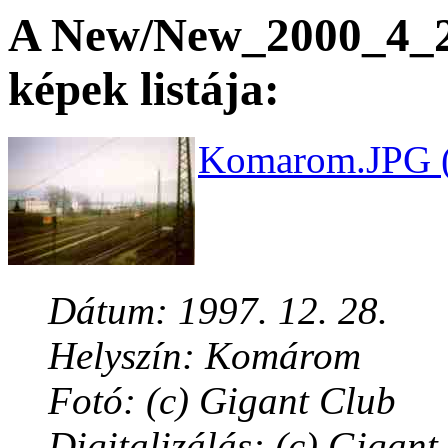
A New/New_2000_4_26
képek listája:
Komarom.JPG (
Dátum: 1997. 12. 28.
Helyszín: Komárom
Fotó: (c) Gigant Club
Digitalizálás: (c) Gigant