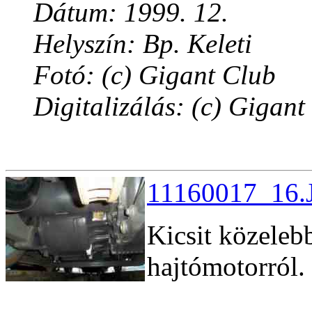
Dátum: 1999. 12.
Helyszín: Bp. Keleti
Fotó: (c) Gigant Club
Digitalizálás: (c) Gigant
11160017_16.J
Kicsit közeleb
hajtómotorról.