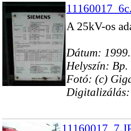
11160017_6c.
A 25kV-os ad
Dátum: 1999.
Helyszín: Bp. 
Fotó: (c) Gig
Digitalizálás
11160017_7.JP