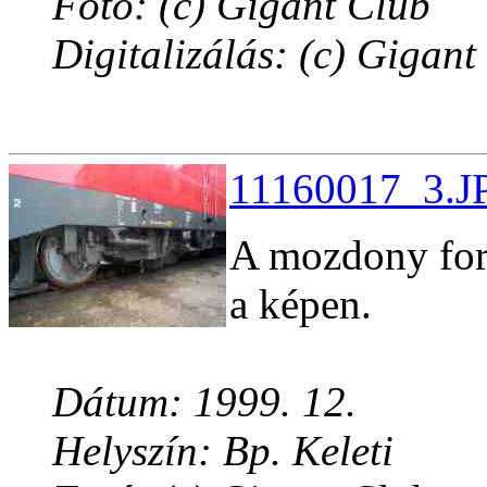
Fotó: (c) Gigant Club
Digitalizálás: (c) Gigant
11160017_3.JP
A mozdony for
a képen.
Dátum: 1999. 12.
Helyszín: Bp. Keleti