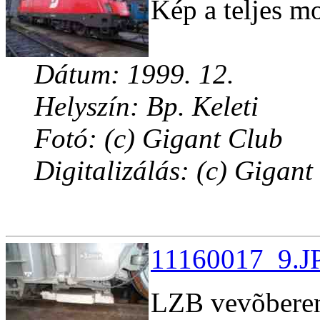
Kép a teljes m
Dátum: 1999. 12.
Helyszín: Bp. Keleti
Fotó: (c) Gigant Club
Digitalizálás: (c) Gigant
11160017_9.JP
LZB vevõberen