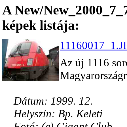
A New/New_2000_7_7 
képek listája:
11160017_1.JP
Az új 1116 so
Magyarországra
Dátum: 1999. 12.
Helyszín: Bp. Keleti
Fotó: (c) Gigant Club