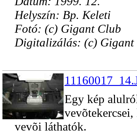
Dátum: 1999. 12.
Helyszín: Bp. Keleti
Fotó: (c) Gigant Club
Digitalizálás: (c) Gigant
11160017_14.J
Egy kép alulró
vevõtekercsei,
vevõi láthatók.