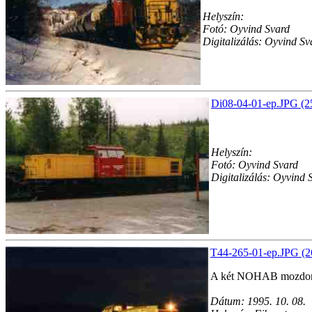
Helyszín:
Fotó: Oyvind Svard
Digitalizálás: Oyvind Sv
Di08-04-01-ep.JPG (2
Helyszín:
Fotó: Oyvind Svard
Digitalizálás: Oyvind 
T44-265-01-ep.JPG (2
A két NOHAB mozdony, 
Dátum: 1995. 10. 08.