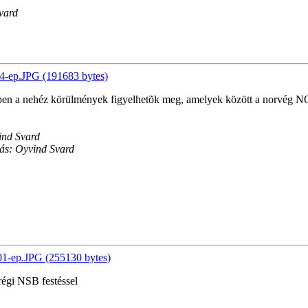
Svard
4-ep.JPG (191683 bytes)
pen a nehéz körülmények figyelhetõk meg, amelyek között a norvég N
ind Svard
lás: Oyvind Svard
1-ep.JPG (255130 bytes)
régi NSB festéssel