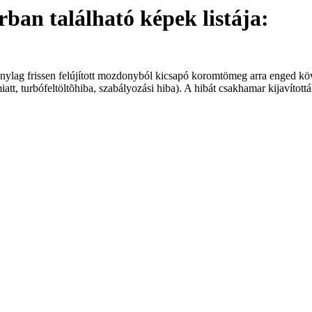
an található képek listája:
nylag frissen felújított mozdonyból kicsapó koromtömeg arra enged köve
miatt, turbófeltöltõhiba, szabályozási hiba). A hibát csakhamar kijavítottá