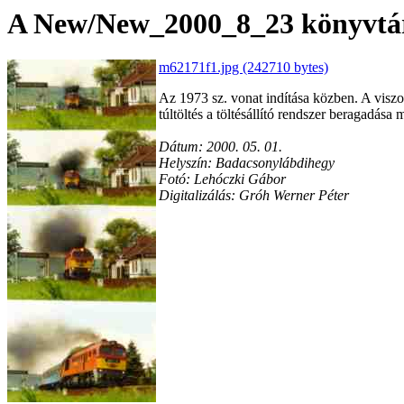
A New/New_2000_8_23 könyvtárb
m62171f1.jpg (242710 bytes)
Az 1973 sz. vonat indítása közben. A viszo
túltöltés a töltésállító rendszer beragadása 
Dátum: 2000. 05. 01.
Helyszín: Badacsonylábdihegy
Fotó: Lehóczki Gábor
Digitalizálás: Gróh Werner Péter