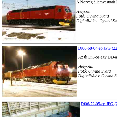
A Norvég államvasutak D
Helyszín:
Fotó: Oyvind Svard
Digitalizálás: Oyvind Sv
Di06-68-04-ep.JPG (22
Az új Di6-os egy Di3-
Helyszín:
Fotó: Oyvind Svard
Digitalizálás: Oyvind 
Di06-72-05-ep.JPG (