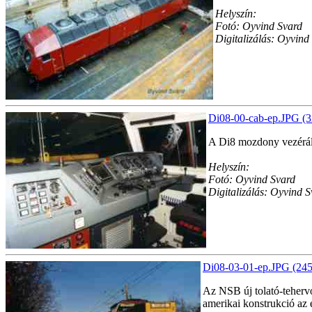
Helyszín:
Fotó: Oyvind Svard
Digitalizálás: Oyvind
Di08-00-cab-ep.JPG (3
A Di8 mozdony vezérál
Helyszín:
Fotó: Oyvind Svard
Digitalizálás: Oyvind 
Di08-03-01-ep.JPG (245
Az NSB új tolató-teherv
amerikai konstrukció az 