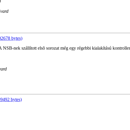
n
Svard
02678 bytes)
 NSB-nek szállított elsõ sorozat még egy régebbi kialakítású kontroller
vard
9492 bytes)