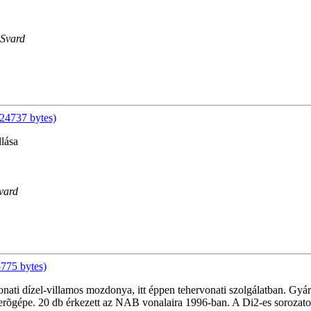
 Svard
24737 bytes)
lása
Svard
775 bytes)
onati dízel-villamos mozdonya, itt éppen tehervonati szolgálatban. Gy
erõgépe. 20 db érkezett az NAB vonalaira 1996-ban. A Di2-es sorozatot 