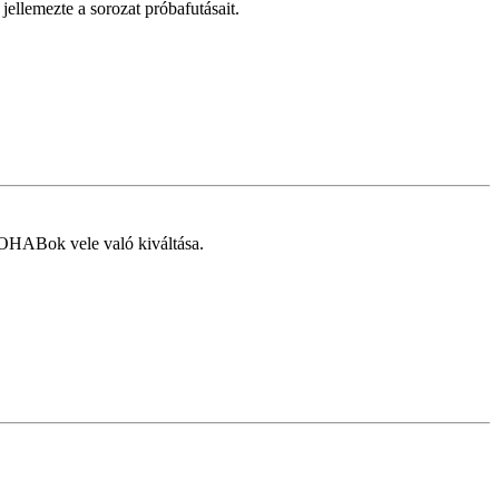
llemezte a sorozat próbafutásait.
OHABok vele való kiváltása.