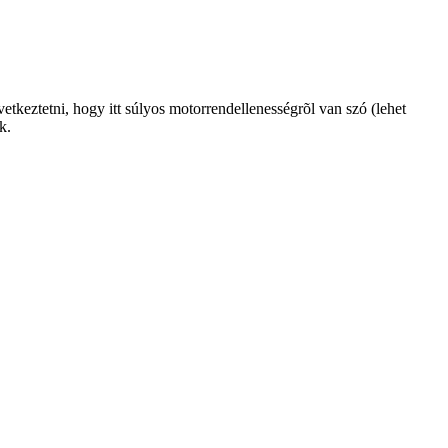
tkeztetni, hogy itt súlyos motorrendellenességrõl van szó (lehet
k.