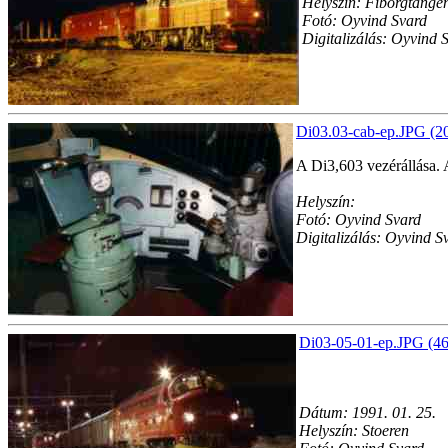
Helyszín: Fiborgtange
Fotó: Oyvind Svard
Digitalizálás: Oyvind 
Di03.03-cab-ep.JPG (2
A Di3,603 vezérállása. A
Helyszín:
Fotó: Oyvind Svard
Digitalizálás: Oyvind S
Di03-05-01-ep.JPG (46
Dátum: 1991. 01. 25.
Helyszín: Stoeren