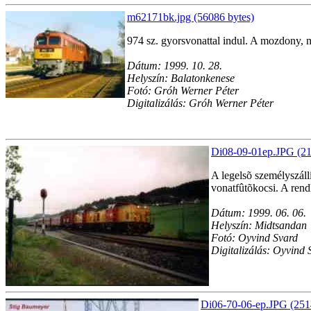
m62171bk.jpg (56086 bytes)
974 sz. gyorsvonattal indul. A mozdony, miv
Dátum: 1999. 10. 28.
Helyszín: Balatonkenese
Fotó: Gróh Werner Péter
Digitalizálás: Gróh Werner Péter
Di08-09-01ep.JPG (21
A legelsõ személyszáll
vonatfûtõkocsi. A ren
Dátum: 1999. 06. 06.
Helyszín: Midtsandan
Fotó: Oyvind Svard
Digitalizálás: Oyvind 
Di06-70-06-ep.JPG (251