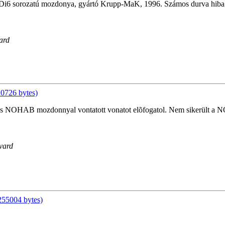
i6 sorozatú mozdonya, gyártó Krupp-MaK, 1996. Számos durva hiba je
ard
0726 bytes)
as NOHAB mozdonnyal vontatott vonatot elõfogatol. Nem sikerült a N
Svard
255004 bytes)