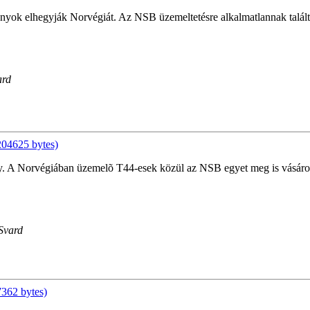
yok elhegyják Norvégiát. Az NSB üzemeltetésre alkalmatlannak találta
ard
04625 bytes)
. A Norvégiában üzemelõ T44-esek közül az NSB egyet meg is vásárol
 Svard
362 bytes)