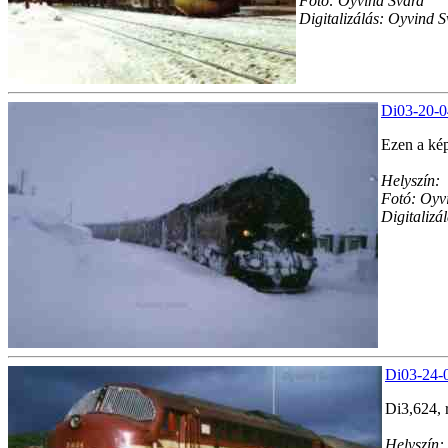
Fotó: Oyvind Svard
Digitalizálás: Oyvind 
Di03-20-0
Ezen a ké
Helyszín:
Fotó: Oyv
Digitalizá
Di03-24-0
Di3,624, 
Helyszín: