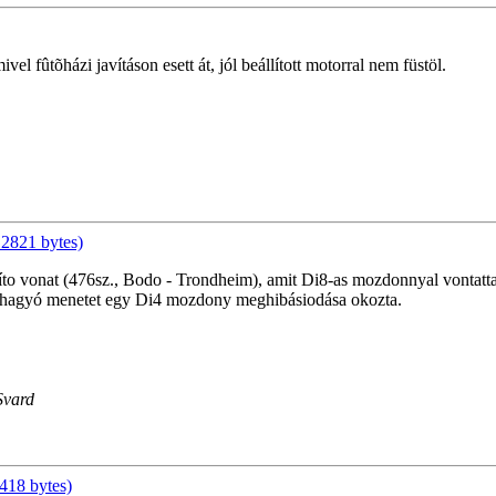
el fûtõházi javításon esett át, jól beállított motorral nem füstöl.
2821 bytes)
íto vonat (476sz., Bodo - Trondheim), amit Di8-as mozdonnyal vontatt
dhagyó menetet egy Di4 mozdony meghibásiodása okozta.
Svard
418 bytes)