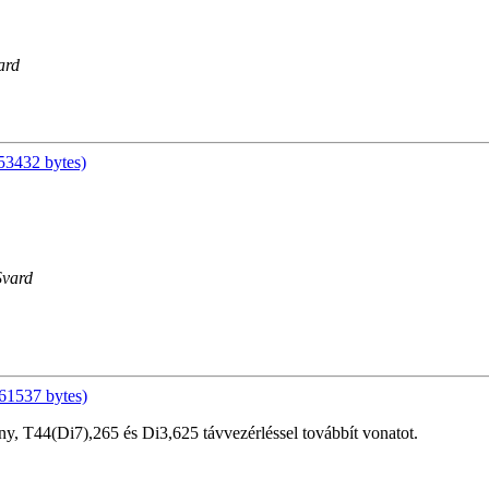
ard
53432 bytes)
Svard
61537 bytes)
T44(Di7),265 és Di3,625 távvezérléssel továbbít vonatot.