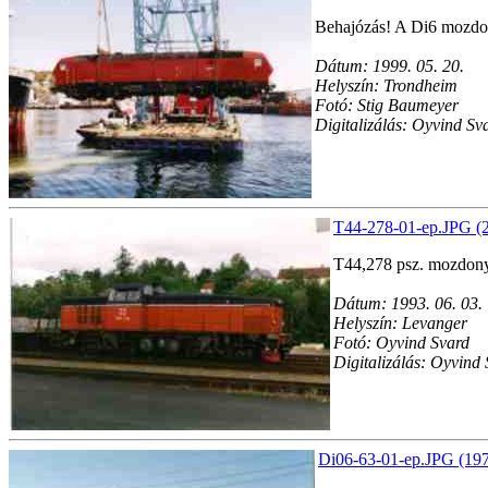
Behajózás! A Di6 mozdon
Dátum: 1999. 05. 20.
Helyszín: Trondheim
Fotó: Stig Baumeyer
Digitalizálás: Oyvind Sv
T44-278-01-ep.JPG (2
T44,278 psz. mozdony
Dátum: 1993. 06. 03.
Helyszín: Levanger
Fotó: Oyvind Svard
Digitalizálás: Oyvind
Di06-63-01-ep.JPG (197