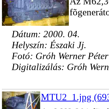
Az M62,30
fõgeneráto
Dátum: 2000. 04.
Helyszín: Északi Jj.
Fotó: Gróh Werner Péter
Digitalizálás: Gróh Wern
MTU2_1.jpg (693