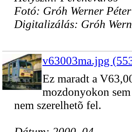
Fotó: Gróh Werner Péter
Digitalizálás: Gróh Wern
v63003ma.jpg (553
Ez maradt a V63,0
mozdonyokon sem se
nem szerelhetõ fel.
Dátum: 2000. 04.