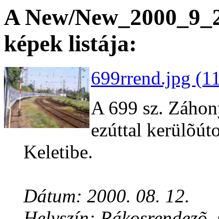
A New/New_2000_9_22
képek listája:
699rrend.jpg (1
A 699 sz. Záho
ezúttal kerülõúto
Keletibe.
Dátum: 2000. 08. 12.
Helyszín: Rákosrendezõ, 