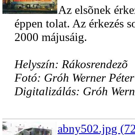
Az elsõnek érke
éppen tolat. Az érkezés 
2000 májusáig.
Helyszín: Rákosrendezõ
Fotó: Gróh Werner Péter
Digitalizálás: Gróh Wern
abny502.jpg (72