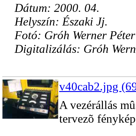
Dátum: 2000. 04.
Helyszín: Északi Jj.
Fotó: Gróh Werner Péter
Digitalizálás: Gróh Wern
v40cab2.jpg (6
A vezérállás mû
tervezõ fénykép