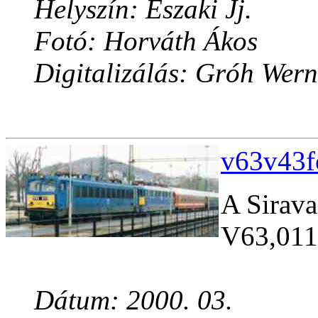
Helyszín: Északi Jj.
Fotó: Horváth Ákos
Digitalizálás: Gróh Wern
v63v43f
A Sirava
V63,011 
Dátum: 2000. 03.