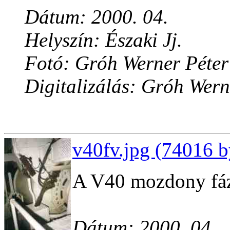
Dátum: 2000. 04.
Helyszín: Északi Jj.
Fotó: Gróh Werner Péter
Digitalizálás: Gróh Wern
v40fv.jpg (74016 b
A V40 mozdony fáz
Dátum: 2000. 04.