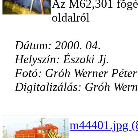
Az M62,301 fõgépc
oldalról
Dátum: 2000. 04.
Helyszín: Északi Jj.
Fotó: Gróh Werner Péter
Digitalizálás: Gróh Wern
m44401.jpg (