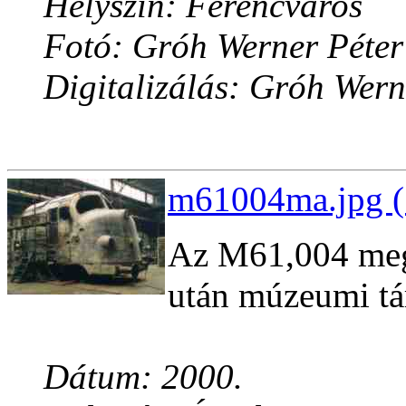
Helyszín: Ferencváros
Fotó: Gróh Werner Péter
Digitalizálás: Gróh Wern
m61004ma.jpg (
Az M61,004 megm
után múzeumi tár
Dátum: 2000.