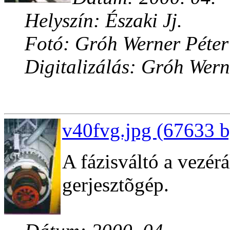
Helyszín: Északi Jj.
Fotó: Gróh Werner Péter
Digitalizálás: Gróh Wern
v40fvg.jpg (67633 b
A fázisváltó a vezér
gerjesztõgép.