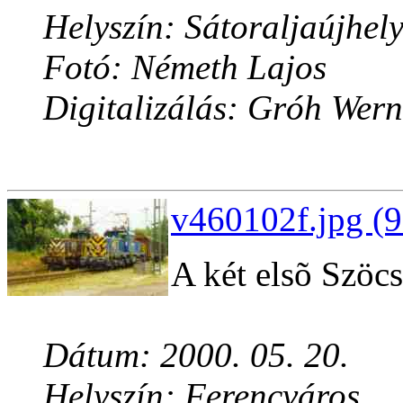
Helyszín: Sátoraljaújhel
Fotó: Németh Lajos
Digitalizálás: Gróh Wern
v460102f.jpg (9
A két elsõ Szöcs
Dátum: 2000. 05. 20.
Helyszín: Ferencváros