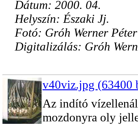
Dátum: 2000. 04.
Helyszín: Északi Jj.
Fotó: Gróh Werner Péter
Digitalizálás: Gróh Wern
v40viz.jpg (63400 
Az indító vízellenál
mozdonyra oly jell