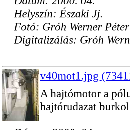
Dátum: 2000. 04.
Helyszín: Északi Jj.
Fotó: Gróh Werner Péter
Digitalizálás: Gróh Wern
v40mot1.jpg (73411
A hajtómotor a pólu
hajtórudazat burkola