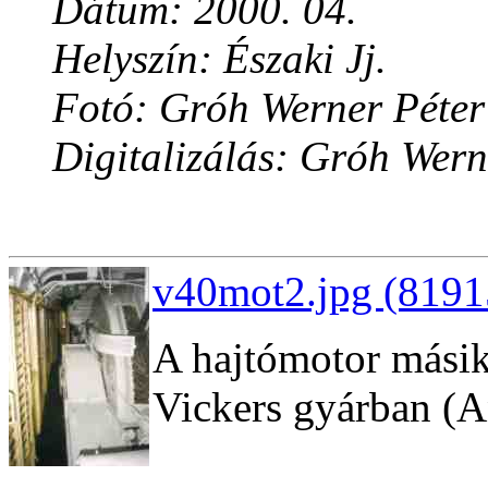
Dátum: 2000. 04.
Helyszín: Északi Jj.
Fotó: Gróh Werner Péter
Digitalizálás: Gróh Wern
v40mot2.jpg (8191
A hajtómotor másik
Vickers gyárban (A