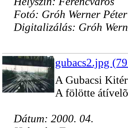
Helyszín: Ferencváros
Fotó: Gróh Werner Péter
Digitalizálás: Gróh Wern
gubacs2.jpg (79
A Gubacsi Kitér
A fölötte átível
Dátum: 2000. 04.