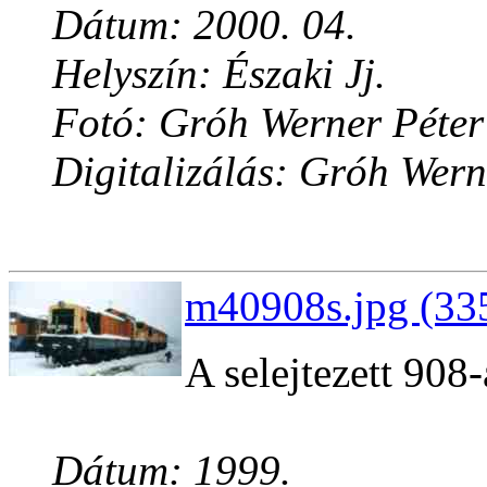
Dátum: 2000. 04.
Helyszín: Északi Jj.
Fotó: Gróh Werner Péter
Digitalizálás: Gróh Wern
m40908s.jpg (33
A selejtezett 908
Dátum: 1999.