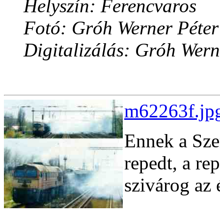
Helyszín: Ferencvaros
Fotó: Gróh Werner Péter
Digitalizálás: Gróh Wern
m62263f.jpg
Ennek a Sze
repedt, a re
szivárog az 