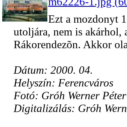
m62226-1.jpg (6
Ezt a mozdonyt 
utoljára, nem is akárhol, 
Rákorendezõn. Akkor olaj
Dátum: 2000. 04.
Helyszín: Ferencváros
Fotó: Gróh Werner Péter
Digitalizálás: Gróh Wern