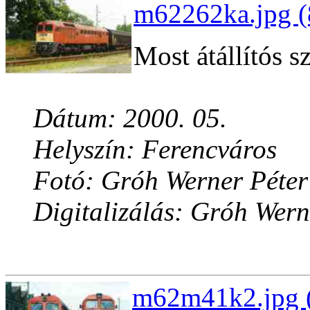
m62262ka.jpg (
Most átállítós s
Dátum: 2000. 05.
Helyszín: Ferencváros
Fotó: Gróh Werner Péter
Digitalizálás: Gróh Wern
m62m41k2.jpg (