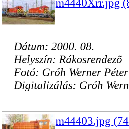
m4440Xrr.jpg (
Dátum: 2000. 08.
Helyszín: Rákosrendezõ
Fotó: Gróh Werner Péter
Digitalizálás: Gróh Wern
m44403.jpg (74