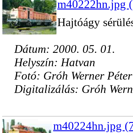
m40222hn.jpg (
Hajtóágy sérülé
Dátum: 2000. 05. 01.
Helyszín: Hatvan
Fotó: Gróh Werner Péter
Digitalizálás: Gróh Wern
m40224hn.jpg (7