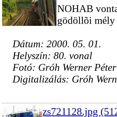
NOHAB vontatt
gödöllõi mély
Dátum: 2000. 05. 01.
Helyszín: 80. vonal
Fotó: Gróh Werner Péter
Digitalizálás: Gróh Wern
zs721128.jpg (51