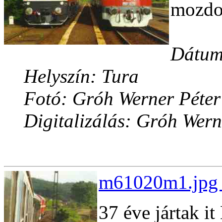
mozdon
Dátum:
Helyszín: Tura
Fotó: Gróh Werner Péter
Digitalizálás: Gróh Wern
m61020m1.jpg 
37 éve jártak 