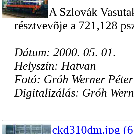
A Szlovák Vasutak 
résztvevõje a 721,128 ps
Dátum: 2000. 05. 01.
Helyszín: Hatvan
Fotó: Gróh Werner Péter
Digitalizálás: Gróh Wern
ckd310dm.jpg (6