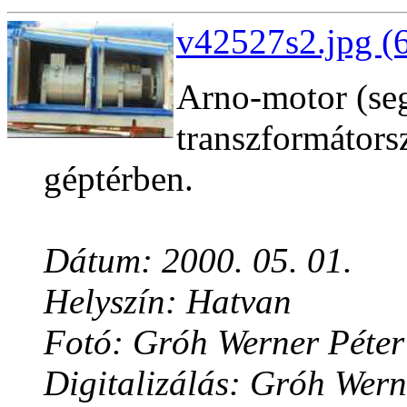
v42527s2.jpg (
Arno-motor (seg
transzformátorsz
géptérben.
Dátum: 2000. 05. 01.
Helyszín: Hatvan
Fotó: Gróh Werner Péter
Digitalizálás: Gróh Wern