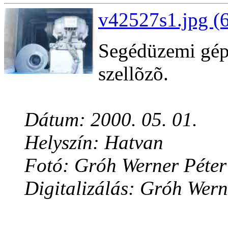
v42527s1.jpg (
Segédüzemi gép
szellõzõ.
Dátum: 2000. 05. 01.
Helyszín: Hatvan
Fotó: Gróh Werner Péter
Digitalizálás: Gróh Wern