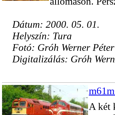
állomáson. Persz
Dátum: 2000. 05. 01.
Helyszín: Tura
Fotó: Gróh Werner Péter
Digitalizálás: Gróh Wern
m61m6
A két 