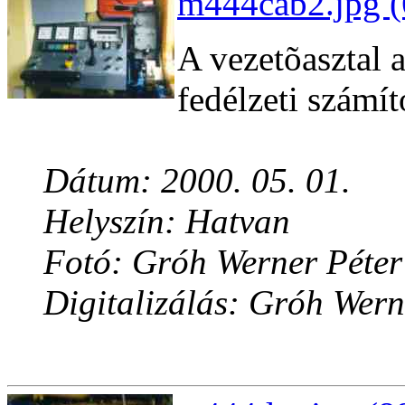
m444cab2.jpg (
A vezetõasztal a
fedélzeti számí
Dátum: 2000. 05. 01.
Helyszín: Hatvan
Fotó: Gróh Werner Péter
Digitalizálás: Gróh Wern