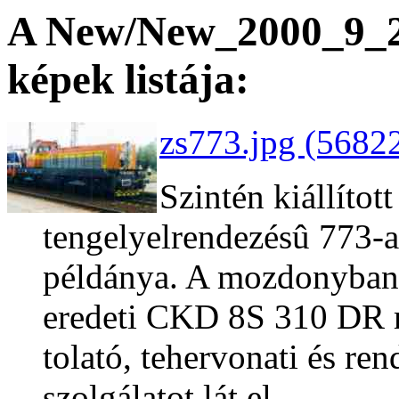
A New/New_2000_9_25
képek listája:
zs773.jpg (56822
Szintén kiállítot
tengelyelrendezésû 773-a
példánya. A mozdonyban 
eredeti CKD 8S 310 DR 
tolató, tehervonati és ren
szolgálatot lát el.