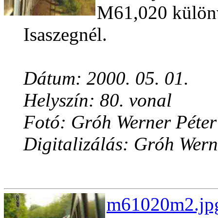
M61,020 különv
Isaszegnél.
Dátum: 2000. 05. 01.
Helyszín: 80. vonal
Fotó: Gróh Werner Péter
Digitalizálás: Gróh Wern
m61020m2.jpg