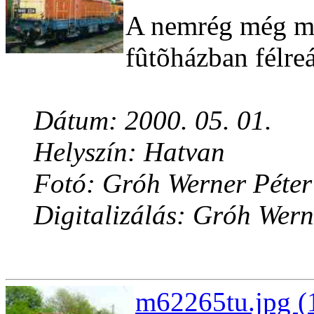
A nemrég még m
fûtõházban félreál
Dátum: 2000. 05. 01.
Helyszín: Hatvan
Fotó: Gróh Werner Péter
Digitalizálás: Gróh Wern
m62265tu.jpg (