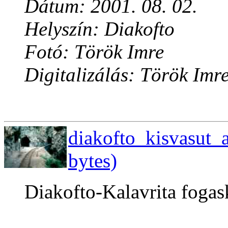
Dátum: 2001. 08. 02.
Helyszín: Diakofto
Fotó: Török Imre
Digitalizálás: Török Imr
diakofto_kisvasut_
bytes)
Diakofto-Kalavrita fogas