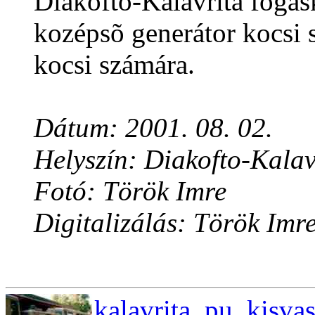
Diakofto-Kalavrita fogas
kozépsõ generátor kocsi 
kocsi számára.
Dátum: 2001. 08. 02.
Helyszín: Diakofto-Kalav
Fotó: Török Imre
Digitalizálás: Török Imr
kalavrita_pu_kisva