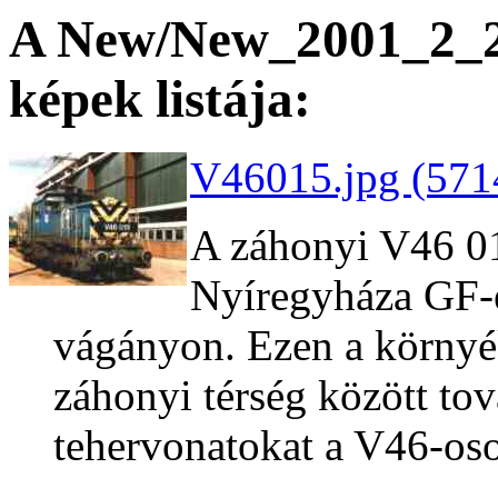
A New/New_2001_2_26
képek listája:
V46015.jpg (571
A záhonyi V46 01
Nyíregyháza GF-en
vágányon. Ezen a környé
záhonyi térség között tov
tehervonatokat a V46-os