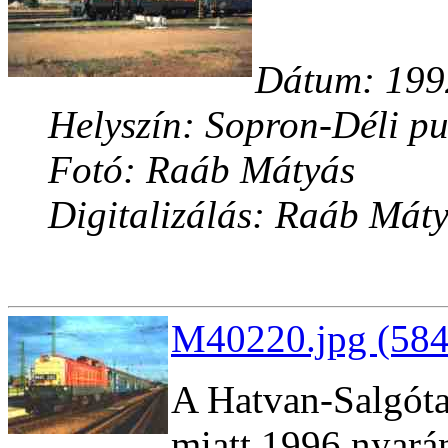
Dátum: 1992
Helyszín: Sopron-Déli pu
Fotó: Raáb Mátyás
Digitalizálás: Raáb Mát
M40220.jpg (584
A Hatvan-Salgóta
miatt 1996 nyará