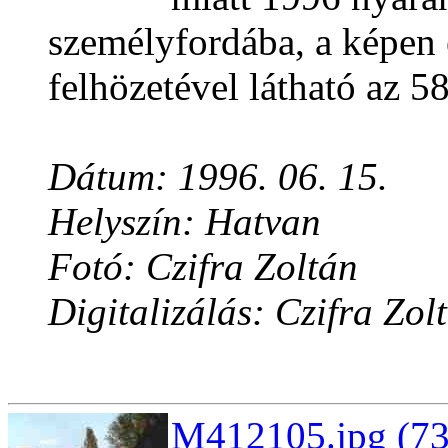
személyfordába, a képen e
felhözetével látható az 5
Dátum: 1996. 06. 15.
Helyszín: Hatvan
Fotó: Czifra Zoltán
Digitalizálás: Czifra Zol
M412105.jpg (73