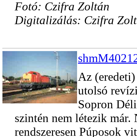
Fotó: Czifra Zoltán
Digitalizálás: Czifra Zol
shmM40212e
Az (eredeti
utolsó revíz
Sopron Déli
szintén nem létezik már.
rendszeresen Púposok vi