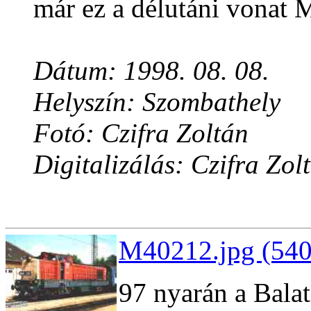
már ez a délutáni vonat M
Dátum: 1998. 08. 08.
Helyszín: Szombathely
Fotó: Czifra Zoltán
Digitalizálás: Czifra Zol
M40212.jpg (540
97 nyarán a Bala