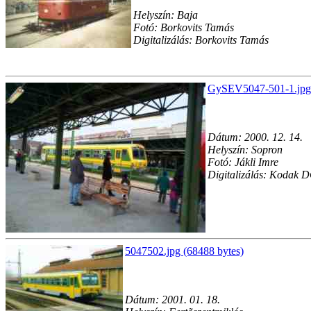
Helyszín: Baja
Fotó: Borkovits Tamás
Digitalizálás: Borkovits Tamás
GySEV5047-501-1.jpg 
Dátum: 2000. 12. 14.
Helyszín: Sopron
Fotó: Jákli Imre
Digitalizálás: Kodak 
5047502.jpg (68488 bytes)
Dátum: 2001. 01. 18.