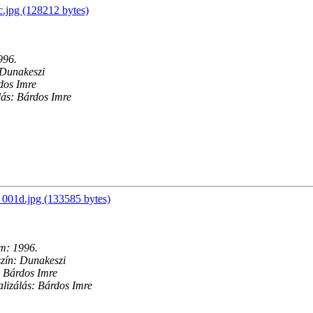
jpg (128212 bytes)
996.
 Dunakeszi
dos Imre
lás: Bárdos Imre
001d.jpg (133585 bytes)
m: 1996.
zín: Dunakeszi
 Bárdos Imre
alizálás: Bárdos Imre