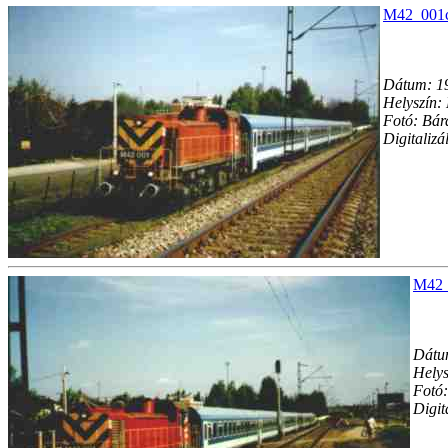
M42_001c.
Dátum: 1
Helyszín:
Fotó: Bár
Digitalizá
M42_
Dátu
Helys
Fotó:
Digit