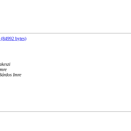
(84992 bytes)
akeszi
Imre
 Bárdos Imre