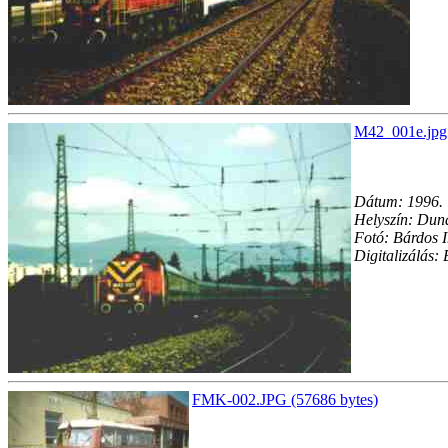
M42_001e.jpg 
Dátum: 1996.
Helyszín: Dun
Fotó: Bárdos 
Digitalizálás:
FMK-002.JPG (57686 bytes)