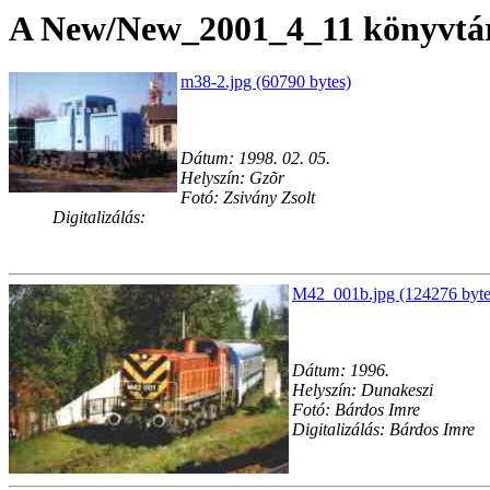
A New/New_2001_4_11 könyvtárb
m38-2.jpg (60790 bytes)
Dátum: 1998. 02. 05.
Helyszín: Gzõr
Fotó: Zsivány Zsolt
Digitalizálás:
M42_001b.jpg (124276 byte
Dátum: 1996.
Helyszín: Dunakeszi
Fotó: Bárdos Imre
Digitalizálás: Bárdos Imre